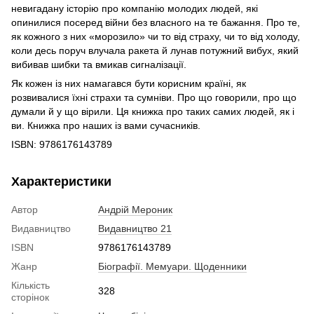
невигадану історію про компанію молодих людей, які
опинилися посеред війни без власного на те бажання. Про те,
як кожного з них «морозило» чи то від страху, чи то від холоду,
коли десь поруч влучала ракета й лунав потужний вибух, який
вибивав шибки та вмикав сигналізації.
Як кожен із них намагався бути корисним країні, як
розвивалися їхні страхи та сумніви. Про що говорили, про що
думали й у що вірили. Ця книжка про таких самих людей, як і
ви. Книжка про наших із вами сучасників.
ISBN: 9786176143789
Характеристики
Автор
Андрій Мероник
Видавництво
Видавництво 21
ISBN
9786176143789
Жанр
Біографії. Мемуари. Щоденники
Кількість
328
сторінок