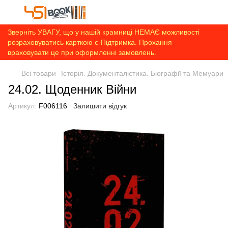
Зверніть УВАГУ, що у нашій крамниці НЕМАЄ можливості
розраховуватись карткою є-Підтримка. Прохання
враховувати це при оформленні замовлень.
Всі товари
Історія. Документалістика. Біографії та Мемуари
24.02. Щоденник Війни
Артикул:
F006116
Залишити відгук