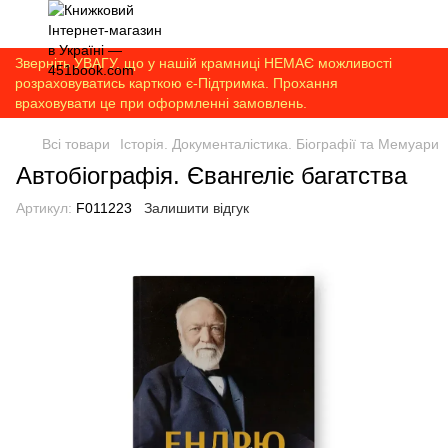
Зверніть УВАГУ, що у нашій крамниці НЕМАЄ можливості
розраховуватись карткою є-Підтримка. Прохання
враховувати це при оформленні замовлень.
Всі товари
Історія. Документалістика. Біографії та Мемуари
Автобіографія. Євангеліє багатства
Артикул:
F011223
Залишити відгук