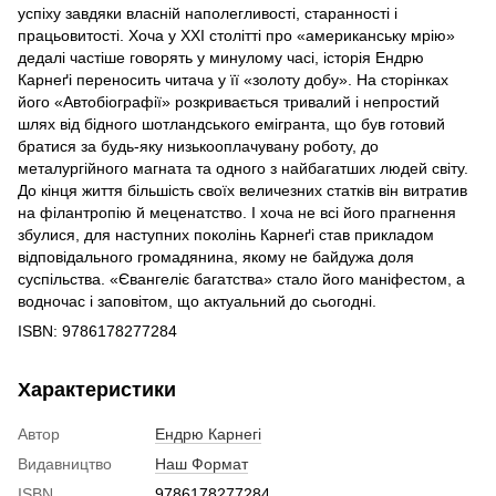
успіху завдяки власній наполегливості, старанності і
працьовитості. Хоча у ХХІ столітті про «американську мрію»
дедалі частіше говорять у минулому часі, історія Ендрю
Карнеґі переносить читача у її «золоту добу». На сторінках
його «Автобіографії» розкривається тривалий і непростий
шлях від бідного шотландського емігранта, що був готовий
братися за будь-яку низькооплачувану роботу, до
металургійного магната та одного з найбагатших людей світу.
До кінця життя більшість своїх величезних статків він витратив
на філантропію й меценатство. І хоча не всі його прагнення
збулися, для наступних поколінь Карнеґі став прикладом
відповідального громадянина, якому не байдужа доля
суспільства. «Євангеліє багатства» стало його маніфестом, а
водночас і заповітом, що актуальний до сьогодні.
ISBN: 9786178277284
Характеристики
Автор
Ендрю Карнегі
Видавництво
Наш Формат
ISBN
9786178277284