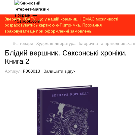
Зверніть УВАГУ, що у нашій крамниці НЕМАЄ можливості
розраховуватись карткою є-Підтримка. Прохання
враховувати це при оформленні замовлень.
Всі товари
Художня література
Історична та пригодницька 
Блідий вершник. Саксонські хроніки.
Книга 2
Артикул:
F008013
Залишити відгук