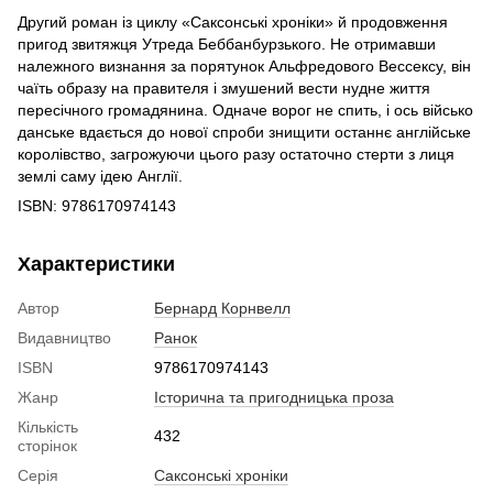
Другий роман із циклу «Саксонські хроніки» й продовження
пригод звитяжця Утреда Беббанбурзького. Не отримавши
належного визнання за порятунок Альфредового Вессексу, він
чаїть образу на правителя і змушений вести нудне життя
пересічного громадянина. Одначе ворог не спить, і ось військо
данське вдається до нової спроби знищити останнє англійське
королівство, загрожуючи цього разу остаточно стерти з лиця
землі саму ідею Англії.
ISBN: 9786170974143
Характеристики
Автор
Бернард Корнвелл
Видавництво
Ранок
ISBN
9786170974143
Жанр
Історична та пригодницька проза
Кількість
432
сторінок
Серія
Саксонські хроніки