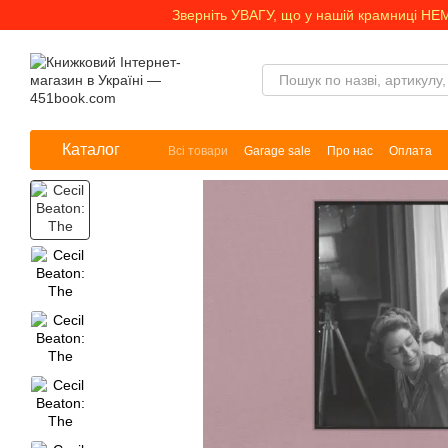
Перейти до основного контенту
Зверніть УВАГУ, що у нашій крамниці НЕ
Каталог
Всі товари
Garage sale
Про нас
Оплата