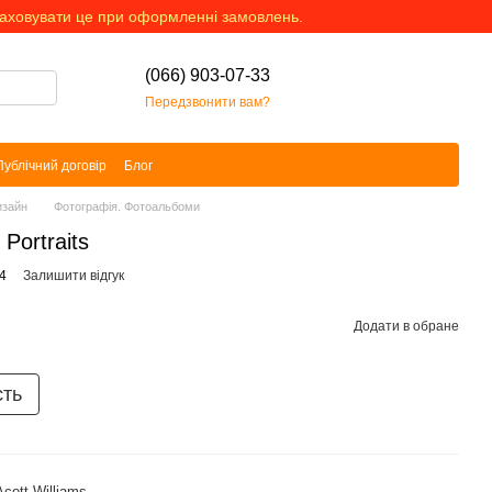
раховувати це при оформленні замовлень.
(066) 903-07-33
Передзвонити вам?
Публічний договір
Блог
изайн
Фотографія. Фотоальбоми
 Portraits
4
Залишити відгук
Додати в обране
сть
Acott Williams