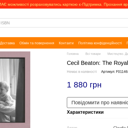
МАЄ можливості розраховуватись карткою є-Підтримка. Прохання в
Доставка
Обмін та повернення
Контакти
Політика конфіденційності
Головна
Всі товари
Мистецтво. Д
Cecil Beaton: The Royal
Немає в наявності
Артикул: F01146
1 880 грн
Повідомити про наявні
Характеристики
Автор
Claudia 