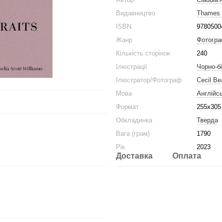
Видавництво
Thames 
ISBN
9780500
Жанр
Фотогра
Кількість сторінок
240
Ілюстрації
Чорно-бі
Ілюстратор/Фотограф
Cecil Be
Мова
Англійс
Формат
255x305
Обкладинка
Тверда
Вага (грам)
1790
Рік
2023
Доставка
Оплата