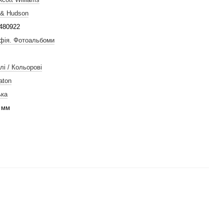
& Hudson
480922
фія. Фотоальбоми
лі / Кольорові
aton
ька
 мм