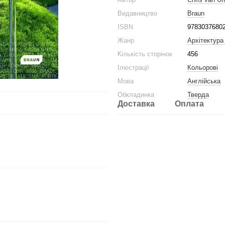
Видавництво
Braun
ISBN
9783037680
Жанр
Архітектура
Кількість сторінок
456
Ілюстрації
Кольорові
Мова
Англійська
Обкладинка
Тверда
Доставка
Оплата