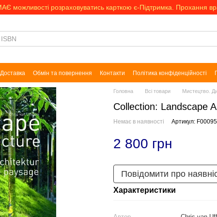
МАЄ можливості розраховуватись карткою є-Підтримка. Прохання в
Доставка
Обмін та повернення
Контакти
Політика конфіденційності
Головна
Всі товари
Мистецтво. Д
Collection: Landscape A
Немає в наявності
Артикул: F0009
2 800 грн
Повідомити про наявні
Характеристики
Автор
Chris van Uf