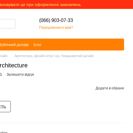
раховувати це при оформленні замовлень.
(066) 903-07-33
Передзвонити вам?
Публічний договір
Блог
изайн
Архітектура. Дизайн інтер`єру. Ландшафтний дизайн
rchitecture
51
Залишити відгук
Додати в обране
сть
felen