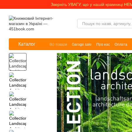
Перейти до основного контенту
Зверніть УВАГУ, що у нашій крамниці НЕ
Каталог
Всі товари
Garage sale
Про нас
Оплата