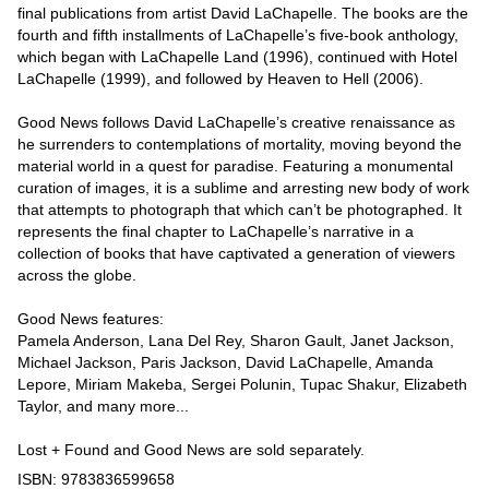
final publications from artist David LaChapelle. The books are the
fourth and fifth installments of LaChapelle’s five-book anthology,
which began with LaChapelle Land (1996), continued with Hotel
LaChapelle (1999), and followed by Heaven to Hell (2006).
Good News follows David LaChapelle’s creative renaissance as
he surrenders to contemplations of mortality, moving beyond the
material world in a quest for paradise. Featuring a monumental
curation of images, it is a sublime and arresting new body of work
that attempts to photograph that which can’t be photographed. It
represents the final chapter to LaChapelle’s narrative in a
collection of books that have captivated a generation of viewers
across the globe.
Good News features:
Pamela Anderson, Lana Del Rey, Sharon Gault, Janet Jackson,
Michael Jackson, Paris Jackson, David LaChapelle, Amanda
Lepore, Miriam Makeba, Sergei Polunin, Tupac Shakur, Elizabeth
Taylor, and many more...
Lost + Found and Good News are sold separately.
ISBN: 9783836599658