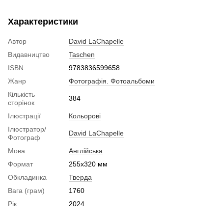
Характеристики
Автор
David LaChapelle
Видавництво
Taschen
ISBN
9783836599658
Жанр
Фотографія. Фотоальбоми
Кількість
384
сторінок
Ілюстрації
Кольорові
Ілюстратор/
David LaChapelle
Фотограф
Мова
Англійська
Формат
255x320 мм
Обкладинка
Тверда
Вага (грам)
1760
Рік
2024