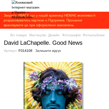
Зверніть УВАГУ, що у нашій крамниці НЕМАЄ можливості
розраховуватись карткою є-Підтримка. Прохання
враховувати це при оформленні замовлень.
Всі товари
Мистецтво. Дизайн
Фотографія. Фотоальбоми
David LaChapelle. Good News
Артикул:
F014108
Залишити відгук