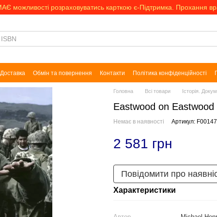
МАЄ можливості розраховуватись карткою є-Підтримка. Прохання в
Доставка
Обмін та повернення
Контакти
Політика конфіденційності
Головна
Всі товари
Історія. Доку
Eastwood on Eastwood
Немає в наявності
Артикул: F0014
2 581 грн
Повідомити про наявні
Характеристики
Автор
Michael Hen