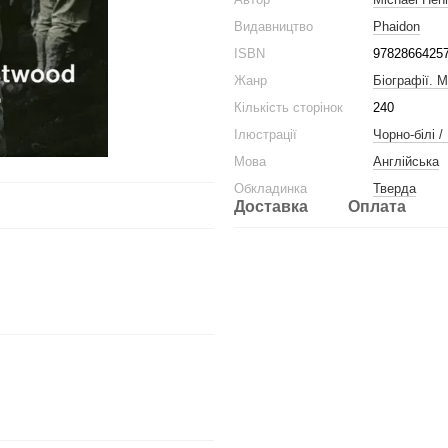
Видавництво
Phaidon
ISBN
9782866425
Жанр
Біографії. 
Кількість сторінок
240
Ілюстрації
Чорно-білі /
Мова
Англійська
Обкладинка
Тверда
Доставка
Оплата