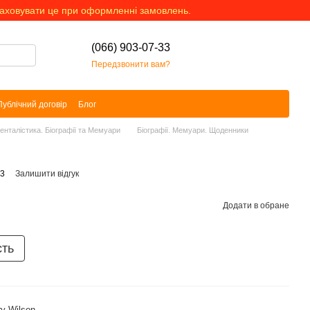
раховувати це при оформленні замовлень.
(066) 903-07-33
Передзвонити вам?
Публічний договір
Блог
менталістика. Біографії та Мемуари
Біографії. Мемуари. Щоденники
73
Залишити відгук
Додати в обране
сть
ry Wilson