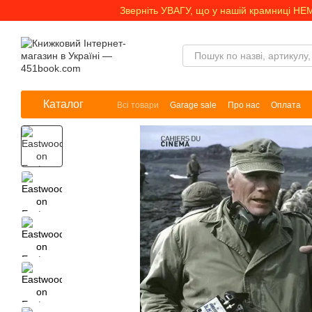
Перейти до основного контенту
Зверніть УВАГУ, що у нашій крамниці НЕ
Каталог
Всі товари
Garage sale
Про нас
Оплата