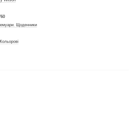
760
Мемуари. Щоденники
 Кольорові