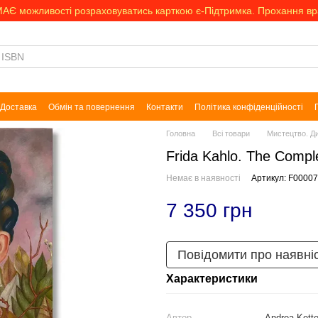
МАЄ можливості розраховуватись карткою є-Підтримка. Прохання в
Доставка
Обмін та повернення
Контакти
Політика конфіденційності
Головна
Всі товари
Мистецтво. Д
Frida Kahlo. The Comple
Немає в наявності
Артикул: F0000
7 350 грн
Повідомити про наявні
Характеристики
Автор
Andrea Kett