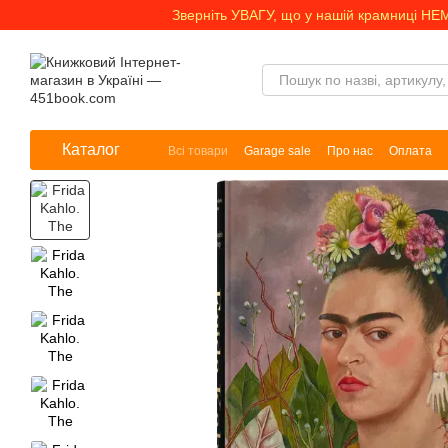
Перейти до основного контенту
Зверніть УВАГУ, що у нашій крамниці НЕ
Каталог
Всі товари
Garage sale
Про нас
Оплата