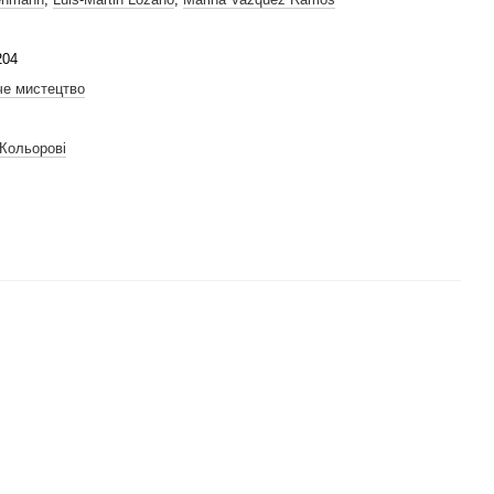
204
че мистецтво
 Кольорові