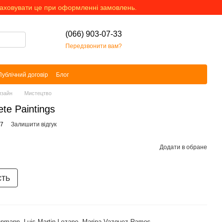
раховувати це при оформленні замовлень.
(066) 903-07-33
Передзвонити вам?
Публічний договір
Блог
изайн
Мистецтво
te Paintings
77
Залишити відгук
Додати в обране
сть
enmann
,
Luis-Martin Lozano
,
Marina Vazquez Ramos