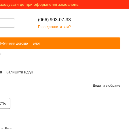
раховувати це при оформленні замовлень.
(066) 903-07-33
Передзвонити вам?
Публічний договір
Блог
а
78
Залишити відгук
Додати в обране
сть
нс Велч