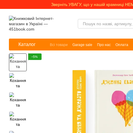
Перейти до основного контенту
Зверніть УВАГУ, що у нашій крамниці НЕ
Каталог
Всі товари
Garage sale
Про нас
Оплата
−5%