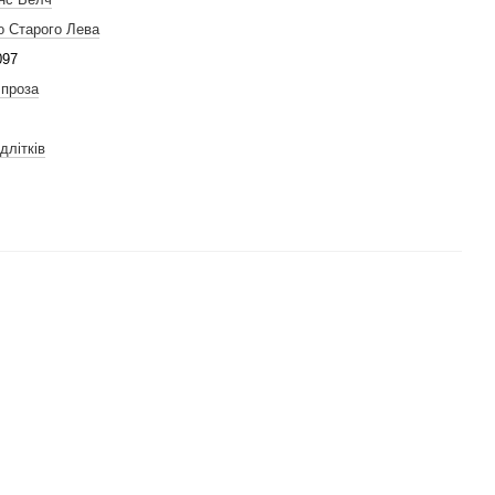
о Старого Лева
097
 проза
длітків