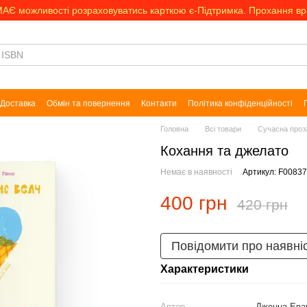
МАЄ можливості розраховуватись карткою є-Підтримка. Прохання в
Доставка
Обмін та повернення
Контакти
Політика конфіденційності
Головна
Всі товари
Сучасна проз
Кохання та джелато
Немає в наявності
Артикул: F0083
400 грн
420 грн
Повідомити про наявні
Характеристики
Автор
Дженна Ева