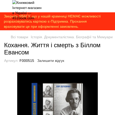
Зверніть УВАГУ, що у нашій крамниці НЕМАЄ можливості
розраховуватись карткою є-Підтримка. Прохання
враховувати це при оформленні замовлень.
Всі товари
Історія. Документалістика. Біографії та Мемуари
Кохання. Життя і смерть з Біллом
Евансом
Артикул:
F000515
Залишити відгук