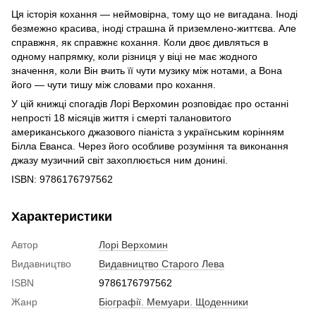
Ця історія кохання — неймовірна, тому що не вигадана. Іноді
безмежно красива, іноді страшна й приземлено-життєва. Але
справжня, як справжнє кохання. Коли двоє дивляться в
одному напрямку, коли різниця у віці не має жодного
значення, коли Він вчить її чути музику між нотами, а Вона
його — чути тишу між словами про кохання.
У цій книжці спогадів Лорі Верхомин розповідає про останні
непрості 18 місяців життя і смерті талановитого
американського джазового піаніста з українським корінням
Білла Еванса. Через його особливе розуміння та виконання
джазу музичний світ захоплюється ним донині.
ISBN: 9786176797562
Характеристики
Автор
Лорі Верхомин
Видавництво
Видавництво Старого Лева
ISBN
9786176797562
Жанр
Біографії. Мемуари. Щоденники