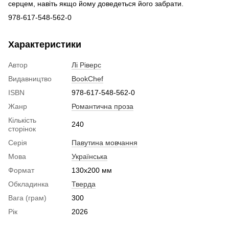
серцем, навіть якщо йому доведеться його забрати.
978-617-548-562-0
Характеристики
Автор
Лі Ріверс
Видавництво
BookChef
ISBN
978-617-548-562-0
Жанр
Романтична проза
Кількість
240
сторінок
Серія
Павутина мовчання
Мова
Українська
Формат
130x200 мм
Обкладинка
Тверда
Вага (грам)
300
Рік
2026