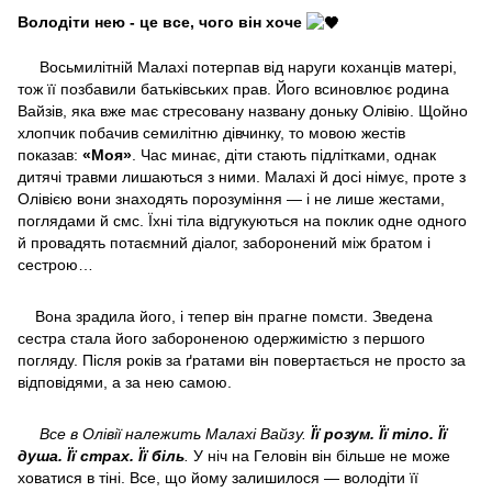
Володіти нею - це все, чого він хоче
Восьмилітній Малахі потерпав від наруги коханців матері,
тож її позбавили батьківських прав. Його всиновлює родина
Вайзів, яка вже має стресовану названу доньку Олівію. Щойно
хлопчик побачив семилітню дівчинку, то мовою жестів
показав:
«Моя»
. Час минає, діти стають підлітками, однак
дитячі травми лишаються з ними. Малахі й досі німує, проте з
Олівією вони знаходять порозуміння — і не лише жестами,
поглядами й смс. Їхні тіла відгукуються на поклик одне одного
й провадять потаємний діалог, заборонений між братом і
сестрою…
Вона зрадила його, і тепер він прагне помсти. Зведена
сестра стала його забороненою одержимістю з першого
погляду. Після років за ґратами він повертається не просто за
відповідями, а за нею самою.
Все в Олівії належить Малахі Вайзу.
Її розум. Її тіло. Її
душа. Її страх. Її біль
.
У ніч на Геловін він більше не може
ховатися в тіні. Все, що йому залишилося — володіти її