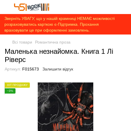
Зверніть УВАГУ, що у нашій крамниці НЕМАЄ можливості
розраховуватись карткою є-Підтримка. Прохання
враховувати це при оформленні замовлень.
Всі товари
Романтична проза
Маленька незнайомка. Книга 1 Лі
Ріверс
Артикул:
F015673
Залишити відгук
ХІТ ПРОДАЖУ
−3%