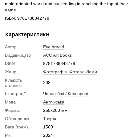
male-oriented world and succeeding in reaching the top of their
game.
ISBN: 9781788842778
Характеристики
Автор
Eve Arnold
Видавництво
ACC Art Books
ISBN
9781788842778
Жанр
Фотографія. Фотоальбоми
Кількість
208
сторінок
Ілюстрації
Чорно-білі / Кольорові
Мова
Англійська
Формат
255x280 мм
Обкладинка
Тверда
Вага (грам)
1500
Рік
2024