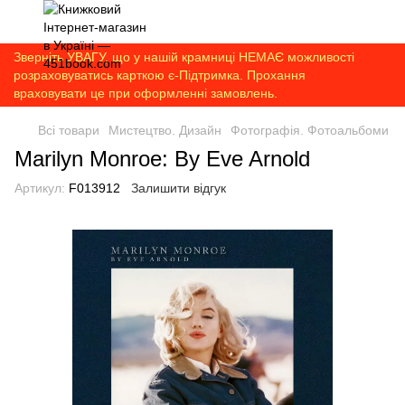
Зверніть УВАГУ, що у нашій крамниці НЕМАЄ можливості
розраховуватись карткою є-Підтримка. Прохання
враховувати це при оформленні замовлень.
Всі товари
Мистецтво. Дизайн
Фотографія. Фотоальбоми
Marilyn Monroe: By Eve Arnold
Артикул:
F013912
Залишити відгук