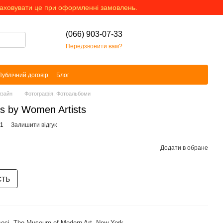
раховувати це при оформленні замовлень.
(066) 903-07-33
Передзвонити вам?
Публічний договір
Блог
изайн
Фотографія. Фотоальбоми
s by Women Artists
61
Залишити відгук
Додати в обране
сть
oci
,
The Museum of Modern Art, New York