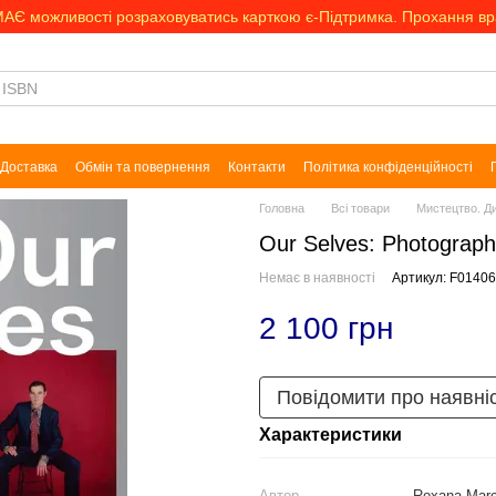
МАЄ можливості розраховуватись карткою є-Підтримка. Прохання в
Доставка
Обмін та повернення
Контакти
Політика конфіденційності
Головна
Всі товари
Мистецтво. Д
Our Selves: Photograph
Немає в наявності
Артикул: F0140
2 100 грн
Повідомити про наявні
Характеристики
Автор
Roxana Marc