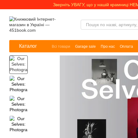
Перейти до основного контенту
Зверніть УВАГУ, що у нашій крамниці НЕ
Каталог
Всі товари
Garage sale
Про нас
Оплата