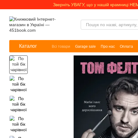
Перейти до основного контенту
Зверніть УВАГУ, що у нашій крамниці НЕ
Каталог
Всі товари
Garage sale
Про нас
Оплата