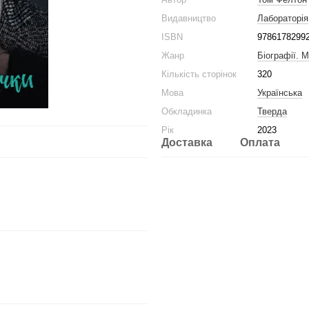
Видавництво
Лабораторія
ISBN
9786178299
Жанр
Біографії. 
Кількість сторінок
320
Мова
Українська
Обкладинка
Тверда
Рік
2023
Доставка
Оплата