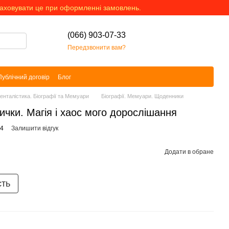
раховувати це при оформленні замовлень.
(066) 903-07-33
Передзвонити вам?
Публічний договір
Блог
менталістика. Біографії та Мемуари
Біографії. Мемуари. Щоденники
лички. Магія і хаос мого дорослішання
04
Залишити відгук
Додати в обране
сть