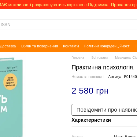
МАЄ можливості розраховуватись карткою є-Підтримка. Прохання в
Доставка
Обмін та повернення
Контакти
Політика конфіденційності
Головна
Всі товари
Медицина. Сім
Практична психологія. 
Немає в наявності
Артикул: F0144
2 580 грн
Повідомити про наявні
Характеристики
Автор
Меггі Блотт