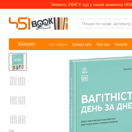
Перейти до основного контенту
Зверніть УВАГУ, що у нашій крамниці НЕ
Каталог
Всі товари
Garage sale
Про нас
Оплата