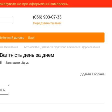
раховувати це при оформленні замовлень.
(066) 903-07-33
Передзвонити вам?
Публічний договір
Блог
'я. Виховання
Батьківство. Дитяча та підліткова психологія. Дорослішання
Вагітність день за днем
05
Залишити відгук
Додати в обране
сть