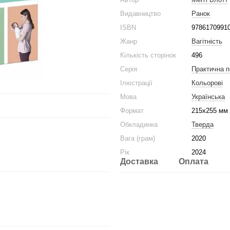
Видавництво
Ранок
ISBN
9786170991
Жанр
Вагітність
Кількість сторінок
496
Серія
Практична п
Ілюстрації
Кольорові
Мова
Українська
Формат
215x255 мм
Обкладинка
Тверда
Вага (грам)
2020
Рік
2024
Доставка
Оплата