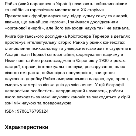
Райха (який народився в Україні) називають найвпливовішим
та найбільш горезвісним мислителем ХХ сторіччя.
Представник фройдомарксизму, лідер культу сексу та анархії,
вважав, що винайшов «оргон», і займався дослідженням
«оргонової енергії», але його винаходи наука так і не визнала.
Книга британського дослідника Крістофера Тернера в деталях
простежує інтелектуальну історію Райха у різних контекстах:
становлення психоаналізу та університетське життя студентів в
Австрії після Першoї світової війни; формування нацизму в
Німеччині та його розповсюдження Європою у 1930-х роках:
настрої, страхи, інтелектуальні пошуки, розчарування, шлях
вічного емігранта, неймовірна популярність, знищення
наукового доробку Райха aмериканською владою, суд, арешт,
смерть у камері за кілька днів до звільнення. У цій біографії —
непересічна особистість, неординарний науковець, роботи
якого виходять за межі наукових канонів та знаходяться у сірій
зоні між наукою та псевдонаукою.
ISBN: 9786176795124
Характеристики