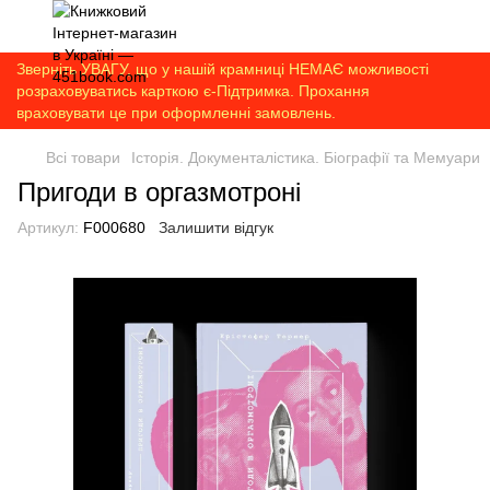
Зверніть УВАГУ, що у нашій крамниці НЕМАЄ можливості
розраховуватись карткою є-Підтримка. Прохання
враховувати це при оформленні замовлень.
Всі товари
Історія. Документалістика. Біографії та Мемуари
Пригоди в оргазмотроні
Артикул:
F000680
Залишити відгук