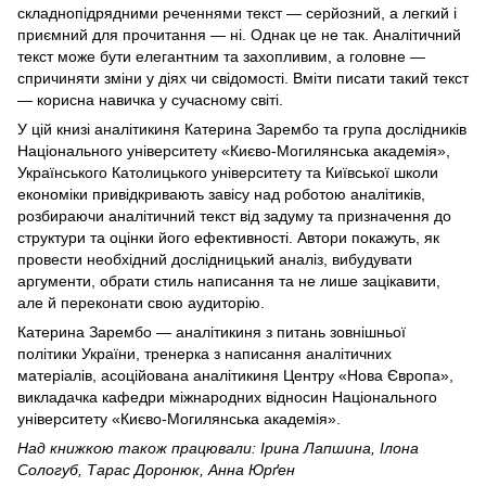
складнопідрядними реченнями текст — серйозний, а легкий і
приємний для прочитання — ні. Однак це не так. Аналітичний
текст може бути елегантним та захопливим, а головне —
спричиняти зміни у діях чи свідомості. Вміти писати такий текст
— корисна навичка у сучасному світі.
У цій книзі аналітикиня Катерина Зарембо та група дослідників
Національного університету «Києво-Могилянська академія»,
Українського Католицького університету та Київської школи
економіки привідкривають завісу над роботою аналітиків,
розбираючи аналітичний текст від задуму та призначення до
структури та оцінки його ефективності. Автори покажуть, як
провести необхідний дослідницький аналіз, вибудувати
аргументи, обрати стиль написання та не лише зацікавити,
але й переконати свою аудиторію.
Катерина Зарембо — аналітикиня з питань зовнішньої
політики України, тренерка з написання аналітичних
матеріалів, асоційована аналітикиня Центру «Нова Європа»,
викладачка кафедри міжнародних відносин Національного
університету «Києво-Могилянська академія».
Над книжкою також працювали: Ірина Лапшина, Ілона
Сологуб, Тарас Доронюк, Анна Юрґен