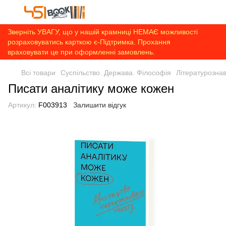
Зверніть УВАГУ, що у нашій крамниці НЕМАЄ можливості
розраховуватись карткою є-Підтримка. Прохання
враховувати це при оформленні замовлень.
Всі товари
Суспільство. Держава. Філософія
Літературозна
Писати аналітику може кожен
Артикул:
F003913
Залишити відгук