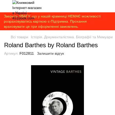
Зверніть УВАГУ, що у нашій крамниці НЕМАЄ можливості
розраховуватись карткою є-Підтримка. Прохання
враховувати це при оформленні замовлень.
Всі товари
Історія. Документалістика. Біографії та Мемуари
Roland Barthes by Roland Barthes
Артикул:
F012811
Залишити відгук