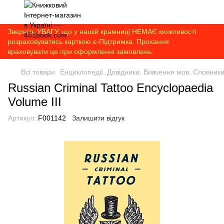
Зверніть УВАГУ, що у нашій крамниці НЕМАЄ можливості
розраховуватись карткою є-Підтримка. Прохання
враховувати це при оформленні замовлень.
Всі товари
Енциклопедії. Довідники. Вивчення мов. Словник
Russian Criminal Tattoo Encyclopaedia
Volume III
Артикул:
F001142
Залишити відгук