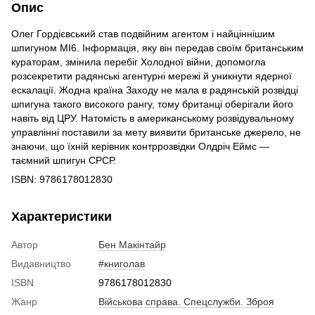
Опис
Олег Гордієвський став подвійним агентом і найціннішим
шпигуном МІ6. Інформація, яку він передав своїм британським
кураторам, змінила перебіг Холодної війни, допомогла
розсекретити радянські агентурні мережі й уникнути ядерної
ескалації. Жодна країна Заходу не мала в радянській розвідці
шпигуна такого високого рангу, тому британці оберігали його
навіть від ЦРУ. Натомість в американському розвідувальному
управлінні поставили за мету виявити британське джерело, не
знаючи, що їхній керівник контррозвідки Олдріч Еймс —
таємний шпигун СРСР.
ISBN: 9786178012830
Характеристики
Автор
Бен Макінтайр
Видавництво
#книголав
ISBN
9786178012830
Жанр
Військова справа. Спецслужби. Зброя