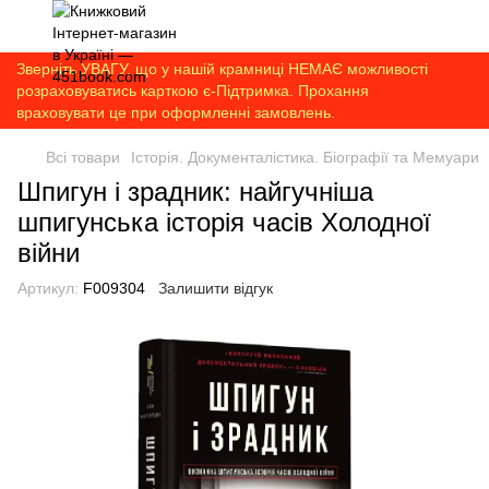
Зверніть УВАГУ, що у нашій крамниці НЕМАЄ можливості
розраховуватись карткою є-Підтримка. Прохання
враховувати це при оформленні замовлень.
Всі товари
Історія. Документалістика. Біографії та Мемуари
Шпигун і зрадник: найгучніша
шпигунська історія часів Холодної
війни
Артикул:
F009304
Залишити відгук