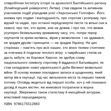
співробітник Інституту історії та археології Балтійського регіону
(Клайпедський університет, Литва), став свідком та активним
учасником подій упродовж усієї «Херсонської Голгофи». Його
книжка про подвиг і малодушність, про спротив і розправу, про
відчай та надію, про останні передсмертні листи та вільні сни в
неволі, про тих, хто мріяв, але не дожив, і про тих, хто вижив
усупереч безжальному кривавому часу, хто, попри терор
окупантів та крики катівень, вірив у визволення і не здавався,
не зрадив друзів і принципи — не зрадив Україну. На цих
сторінках – пам'ять про всіх наших, хто вічно тінями стоятиме
за плечима й подихом теплого вітру з таврійських степів не
дасть забути, як боровся Херсон, як здобув славу
національного символу спротиву й відданості Батьківщині, як
став складовою нової українськості доби Великої визвольної
війни. В основу книжки покладено записи в щоденнику, який
автор вів в окупації, під час звільнення міста та перших тижнів
потому. Оповідь ведеться від першої особи, хоч у ній показано
досвід й інших містян, які мимоволі потрапили в жорна
окупації. Збережено також стилістику й емоційний антураж,
властивий першоджерелу.
ISBN: 9786175512883