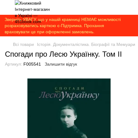
Зверніть УВАГУ, що у нашій крамниці НЕМАЄ можливості
розраховуватись карткою є-Підтримка. Прохання
враховувати це при оформленні замовлень.
Всі товари
Історія. Документалістика. Біографії та Мемуари
Спогади про Лесю Українку. Том ІІ
Артикул:
F005541
Залишити відгук