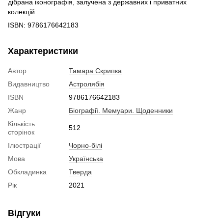
дібрана іконографія, залучена з державних і приватних
колекцій.
ISBN: 9786176642183
Характеристики
Автор
Тамара Скрипка
Видавництво
Астролябія
ISBN
9786176642183
Жанр
Біографії. Мемуари. Щоденники
Кількість
512
сторінок
Ілюстрації
Чорно-білі
Мова
Українська
Обкладинка
Тверда
Рік
2021
Відгуки