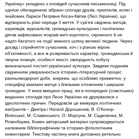
Українку» укладено з оповідей сучасників письменниці. Під
однією обкладинкою зібрано спогади друзів, приятелів, колег і
знайомих Лариси Петрівни Косач-Квітки (Лесі Українки), що
відтворюють різні періоди її життя. У сув’язі свідчень митців,
науковців, журналістів, громадсько-культурних і політичних
діячів зафіксовано яскраві миті короткого, скромного й не
надто багатого на події земного шляху великої людини. Через
досвід і сприйняття сучасників, хоч і з різною мірою
об’єктивності, а все ж розкривається характер, громадянська й
творча позиція, особисті якості, своєрідність побуту
визначальної постаті української культури. Завдяки поданим
свідченням увиразнюється історико-літературний процес
ранньомодерної доби, зокрема, що особливо прикметно, у
специфіці взаємин митця з близьким оточенням і ширшою
громадою. У книзі вміщено праці, які в попередніх (совєтських)
виданнях спогадів про Лесю Українки не друкувалися з
ідеологічних причин. Передовсім це мемуари політичних
еміґрантів – Дмитра і Наталії Дорошенків, В. О’Конор-
Вілінської, М. Славінського, О. Моргуна, М. Садиленка, М.
Розенбаума. Кожен авторський матеріал супроводжується
належним бібліографічним та історико-філологічним
коментарем. Текстову частину книги доповнює ретельно