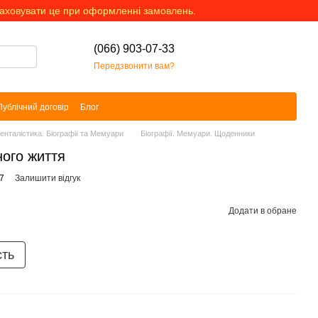
раховувати це при оформленні замовлень.
(066) 903-07-33
Передзвонити вам?
Публічний договір
Блог
менталістика. Біографії та Мемуари
Біографії. Мемуари. Щоденники
ного життя
7
Залишити відгук
Додати в обране
сть