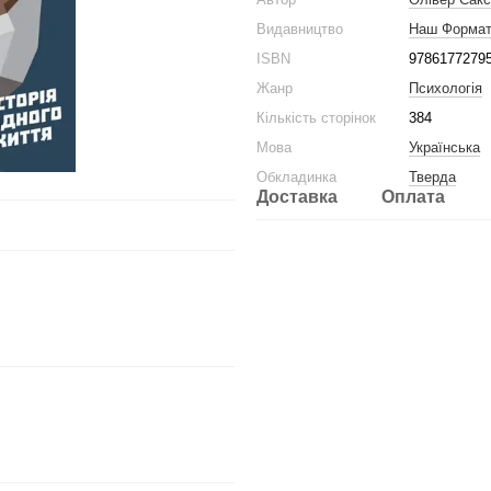
Видавництво
Наш Форма
ISBN
9786177279
Жанр
Психологія
Кількість сторінок
384
Мова
Українська
Обкладинка
Тверда
Доставка
Оплата