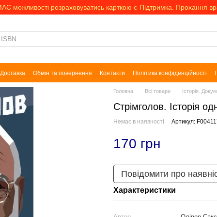
МАЄ можливості розраховуватись карткою є-Підтримка. Прохання в
Доставка
Обмін та повернення
Контакти
Політика конфіденційності
Головна
Всі товари
Історія. Доку
Стрімголов. Історія од
Немає в наявності
Артикул: F00411
170 грн
Повідомити про наявні
Характеристики
Автор
Олівер Сакс