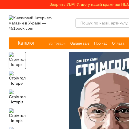
Перейти до основного контенту
Зверніть УВАГУ, що у нашій крамниці НЕ
Каталог
Всі товари
Garage sale
Про нас
Оплата