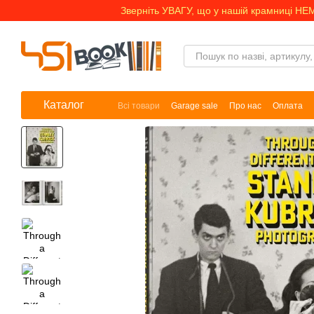
Перейти до основного контенту
Зверніть УВАГУ, що у нашій крамниці НЕ
Каталог
Всі товари
Garage sale
Про нас
Оплата