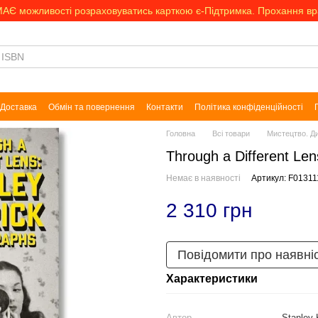
МАЄ можливості розраховуватись карткою є-Підтримка. Прохання в
Доставка
Обмін та повернення
Контакти
Політика конфіденційності
Головна
Всі товари
Мистецтво. Д
Through a Different Len
Немає в наявності
Артикул: F01311
2 310 грн
Повідомити про наявні
Характеристики
Автор
Stanley 