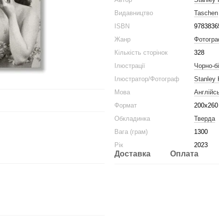
Видавництво
Taschen
ISBN
9783836
Жанр
Фотогра
Кількість сторінок
328
Ілюстрації
Чорно-бі
Ілюстратор/Фотограф
Stanley 
Мова
Англійс
Формат
200x260
Обкладинка
Тверда
Вага (грам)
1300
Рік
2023
Доставка
Оплата