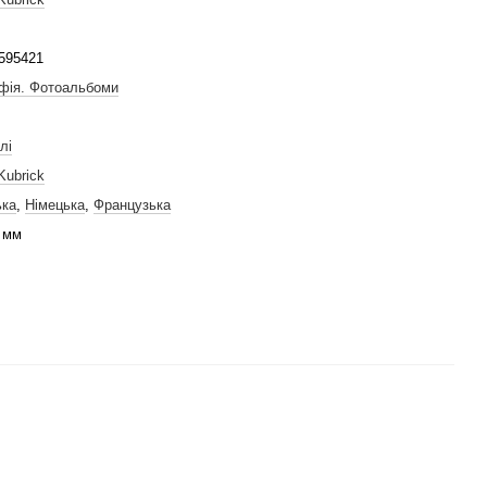
595421
фія. Фотоальбоми
лі
Kubrick
ька
,
Німецька
,
Французька
 мм