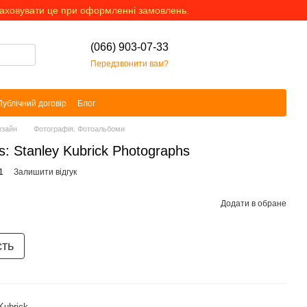
раховувати це при оформленні замовлень.
(066) 903-07-33
Передзвонити вам?
Публічний договір
Блог
изайн
Фотографія. Фотоальбоми
s: Stanley Kubrick Photographs
1
Залишити відгук
Додати в обране
сть
Kubrick