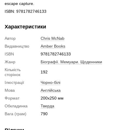
escape capture.
ISBN: 9781782746133
Характеристики
Автор
Chris McNab
Видавництво
Amber Books
ISBN
9781782746133
Жанр
Біографії. Мемуари. Щоденники
Кількість
192
сторінок
Ілюстрації
Чорно-білі
Мова
Англійська
Формат
200x250 мм
Обкладинка
Тверда
Вага (грам)
790