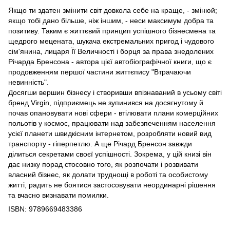
Якщо ти здатен змінити світ довкола себе на краще, - змінюй;
якщо тобі дано більше, ніж іншим, - неси максимум добра та
позитиву. Таким є життєвий принцип успішного бізнесмена та
щедрого мецената, шукача екстремальних пригод і чудового
сім'янина, лицаря Її Величності і борця за права знедолених
Річарда Бренсона - автора цієї автобіографічної книги, що є
продовженням першої частини життєпису "Втрачаючи
невинність".
Досягши вершин бізнесу і створивши впізнаваний в усьому світі
бренд Virgin, підприємець не зупинився на досягнутому й
почав опановувати нові сфери - втілювати плани комерційних
польотів у космос, працювати над забезпеченням населення
усієї планети швидкісним інтернетом, розробляти новий вид
транспорту - гіперпетлю. А ще Річард Бренсон завжди
ділиться секретами своєї успішноcті. Зокрема, у цій книзі він
дає низку порад стосовно того, як розпочати і розвивати
власний бізнес, як долати труднощі в роботі та особистому
житті, радить не боятися застосовувати неординарні рішення
та вчасно визнавати помилки.
ISBN: 9789669483386