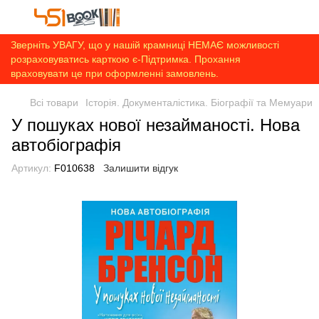
Зверніть УВАГУ, що у нашій крамниці НЕМАЄ можливості
розраховуватись карткою є-Підтримка. Прохання
враховувати це при оформленні замовлень.
Всі товари
Історія. Документалістика. Біографії та Мемуари
У пошуках нової незайманості. Нова
автобіографія
Артикул:
F010638
Залишити відгук