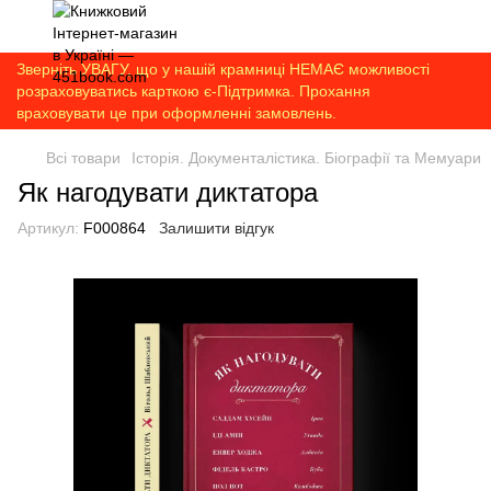
Зверніть УВАГУ, що у нашій крамниці НЕМАЄ можливості
розраховуватись карткою є-Підтримка. Прохання
враховувати це при оформленні замовлень.
Всі товари
Історія. Документалістика. Біографії та Мемуари
Як нагодувати диктатора
Артикул:
F000864
Залишити відгук