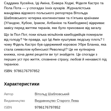
Саддама Хусейна, Іді Аміна, Енвера Ходжі, Фіделя Кастро та
Пола Пота — у спогадах їхніх кухарів. Журналістська
мандрівка відомого польського репортера Вітольда
Шабловського чотирма континентами та п’ятьма країнами
(Уґандою, Кубою, Іраком, Албанією та Камбоджею) відкриває
завісу перед життям тиранів, яке було приховане від загалу.
Що їв Пол Пот, поки кілька мільйонів камбоджійців помирали
від голоду? Чи правда, що Іді Амін куштував людську плоть? І
чому Фідель Кастро був одержимий коровою Убре Бланка, яка
стала символом кубинської Революції? Це не кулінарна
книжка, хоча деякі рецепти ви тут знайдете. Це спогади з
перших уст про життя, сповнене страху, любові й ненависті під
тиранією.
ISBN: 9786176797852
Характеристики
Автор
Вітольд Шабловський
Видавництво
Видавництво Старого Лева
ISBN
9786176797852