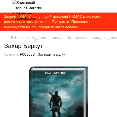
Зверніть УВАГУ, що у нашій крамниці НЕМАЄ можливості
розраховуватись карткою є-Підтримка. Прохання
враховувати це при оформленні замовлень.
Всі товари
Художня література
Історична та пригодницька 
Захар Беркут
Артикул:
F003858
Залишити відгук