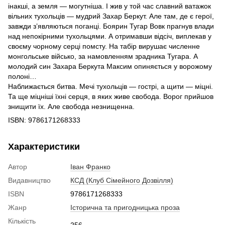
інакші, а земля — могутніша. І жив у той час славний ватажок
вільних тухольців — мудрий Захар Беркут. Але там, де є герої,
завжди з’являються поганці. Боярин Тугар Вовк прагнув влади
над непокірними тухольцями. А отримавши відсіч, виплекав у
своєму чорному серці помсту. На табір вирушає численне
монгольське військо, за намовленням зрадника Тугара. А
молодий син Захара Беркута Максим опиняється у ворожому
полоні…
Наближається битва. Мечі тухольців — гострі, а щити — міцні.
Та ще міцніші їхні серця, в яких живе свобода. Ворог прийшов
знищити їх. Але свобода незнищенна.
ISBN: 9786171268333
Характеристики
Автор
Іван Франко
Видавництво
КСД (Клуб Сімейного Дозвілля)
ISBN
9786171268333
Жанр
Історична та пригодницька проза
Кількість
256