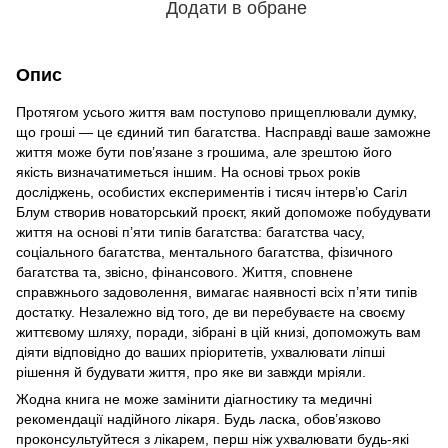
Додати в обране
Опис
Протягом усього життя вам поступово прищеплювали думку,
що гроші — це єдиний тип багатства. Насправді ваше заможне
життя може бути пов’язане з грошима, але зрештою його
якість визначатиметься іншим. На основі трьох років
досліджень, особистих експериментів і тисяч інтерв’ю Сагіл
Блум створив новаторський проєкт, який допоможе побудувати
життя на основі п’яти типів багатства: багатства часу,
соціального багатства, ментального багатства, фізичного
багатства та, звісно, фінансового. Життя, сповнене
справжнього задоволення, вимагає наявності всіх п’яти типів
достатку. Незалежно від того, де ви перебуваєте на своєму
життєвому шляху, поради, зібрані в цій книзі, допоможуть вам
діяти відповідно до ваших пріоритетів, ухвалювати ліпші
рішення й будувати життя, про яке ви завжди мріяли.
Жодна книга не може замінити діагностику та медичні
рекомендації надійного лікаря. Будь ласка, обов’язково
проконсультуйтеся з лікарем, перш ніж ухвалювати будь-які