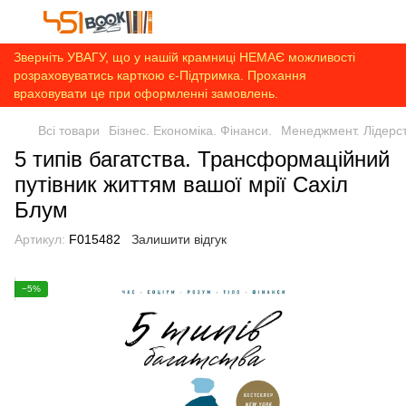
Зверніть УВАГУ, що у нашій крамниці НЕМАЄ можливості
розраховуватись карткою є-Підтримка. Прохання
враховувати це при оформленні замовлень.
Всі товари
Бізнес. Економіка. Фінанси.
Менеджмент. Лідерс
5 типів багатства. Трансформаційний
путівник життям вашої мрії Сахіл
Блум
Артикул:
F015482
Залишити відгук
−5%