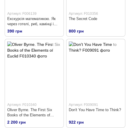
Артикул: F006139
Артикул: F010356
Екскурсія математикою. Як
The Secret Code
через готелі, риб, камінці і
пасажирів зрозуміти цю науку
390 грн
800 грн
Артикул: F010340
Артикул: F009091
Oliver Byrne. The First Six
Don't You Have Time to Think?
Books of the Elements of
Euclid
2 200 грн
922 грн