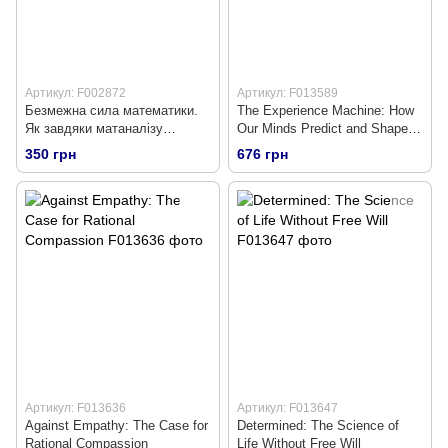
Артикул: F002872
Артикул: F013589
Безмежна сила математики.
The Experience Machine: How
Як завдяки матаналізу
Our Minds Predict and Shape
винайшли смартфони,
Reality
350 грн
676 грн
телебачення і GPS
Артикул: F013636
Артикул: F013647
Against Empathy: The Case for
Determined: The Science of
Rational Compassion
Life Without Free Will