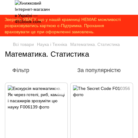
Зверніть УВАГУ, що у нашій крамниці НЕМАЄ можливості
розраховуватись карткою є-Підтримка. Прохання
враховувати це при оформленні замовлень.
Всі товари
Наука і Техніка
Математика. Статистика
Математика. Статистика
Фільтр
За популярністю