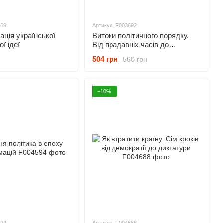
069
Артикул: F003692
ція української
Витоки політичного порядку.
ї ідеї
Від прадавніх часів до
Французької революції
504 грн
560 грн
−10%
594
Артикул: F004688