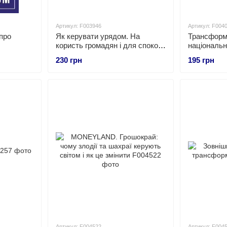
Артикул: F003946
Артикул: F004
про
Як керувати урядом. На
Трансформа
користь громадян і для спокою
національно
платників податків
230 грн
195 грн
Артикул: F004522
Артикул: F004