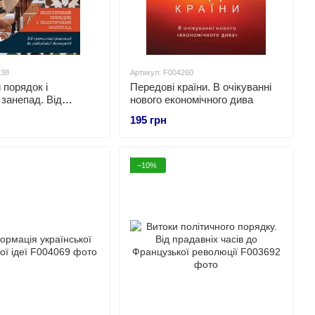
238
Артикул: F004260
 порядок і
Передові країни. В очікуванні
 занепад. Від
нового економічного дива
ї революції до
195 грн
ї демократії
−10%