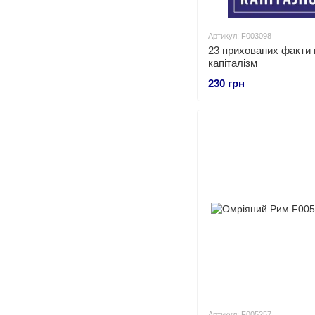
Артикул: F003098
23 прихованих факти 
капіталізм
230 грн
Артикул: F005257