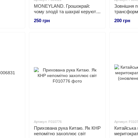
MONEYLAND. Грошокрай:
Зовнішня п
чому злодії та шахраї керують
трансформ
світом і як це змінити
250 грн
200 грн
Артикул: F010776
Артикул: F010
Прихована рука Китаю. Як КНР
Китайська 
непомітно захоплює світ
меритократ