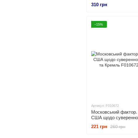
310 грн
−15%
Артикул: F010672
Московський фактор.
США щодо суверенної
та Кремль
221 грн
260 грн