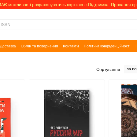
МАЄ можливості розраховуватись карткою є-Підтримка. Прохання в
Доставка
Обмін та повернення
Контакти
Політика конфіденційності
за п
Сортування: