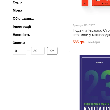
Серія
Мова
Обкладинка
Артикул: F015567
Ілюстрації
Подвиги Геракла: Стр
Наявність
перемоги у міжнародн
відносинах Данило
535 грн
550 грн
Знижка
Лубківський
Від Знижка
До Знижка
ОК