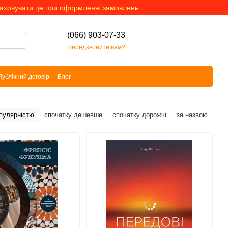
раховувати це при оформленні замовлень.
(066) 903-07-33
Передзвонити вам?
Публічний договір
Блог
опулярністю
спочатку дешевше
спочатку дорожчі
за назвою