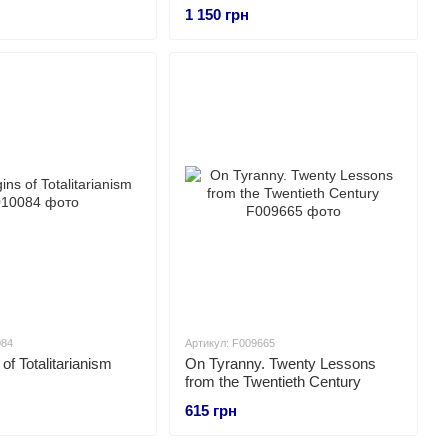
 (оновлене видання)
розвиваються
1 150 грн
084
Артикул: F009665
of Totalitarianism
On Tyranny. Twenty Lessons
from the Twentieth Century
615 грн