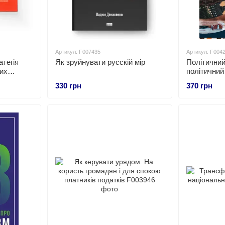
Артикул: F007435
Артикул: F004
атегія
Як зруйнувати русскій мір
Політичний
их
політичний
промислово
330 грн
370 грн
глобалізаці