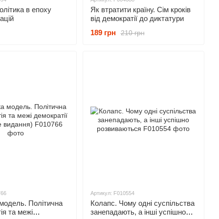
олітика в епоху
Як втратити країну. Сім кроків
ацій
від демократії до диктатури
189 грн
210 грн
766
Артикул: F010554
модель. Політична
Колапс. Чому одні суспільства
ія та межі
занепадають, а інші успішно