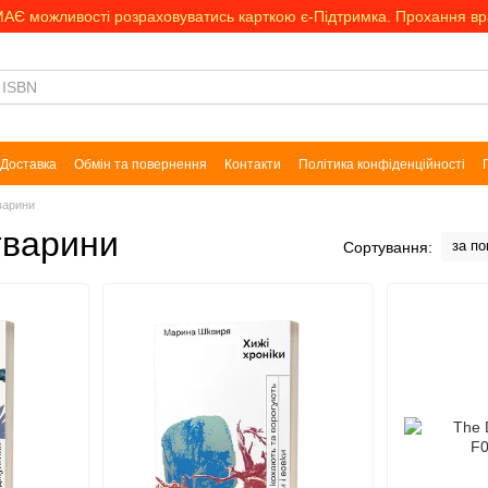
МАЄ можливості розраховуватись карткою є-Підтримка. Прохання в
Доставка
Обмін та повернення
Контакти
Політика конфіденційності
варини
тварини
за п
Сортування: