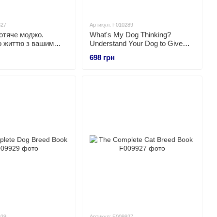
627
Артикул: F010289
отяче моджо.
What's My Dog Thinking?
о життю з вашим
Understand Your Dog to Give
Them a Happy Life
698 грн
929
Артикул: F009927