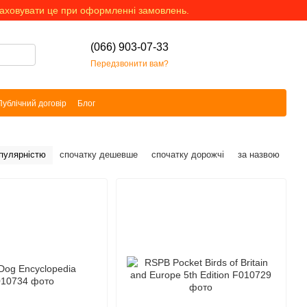
раховувати це при оформленні замовлень.
(066) 903-07-33
Передзвонити вам?
Публічний договір
Блог
опулярністю
спочатку дешевше
спочатку дорожчі
за назвою