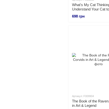
What's My Cat Thinkin
Understand Your Cat t
Them a Happy Life
698 грн
Артикул: F009904
The Book of the Raven
in Art & Legend