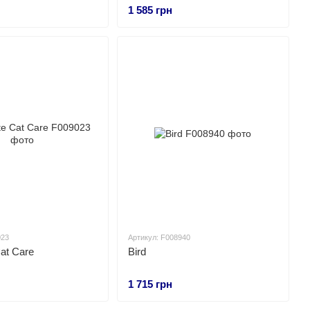
1 585 грн
023
Артикул: F008940
at Care
Bird
1 715 грн