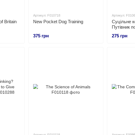
Артикул: F010718
Артикул: F010
 Britain
New Pocket Dog Training
Суцільне к
Путівник п
котом
375 грн
275 грн
Артикул: F010118
Артикул: F009