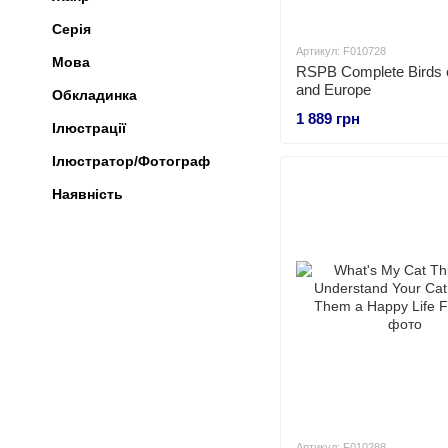
Серія
Артикул: F010728
Мова
RSPB Complete Birds of
and Europe
Обкладинка
1 889 грн
Ілюстрації
Ілюстратор/Фотограф
Наявність
Артикул: F010288