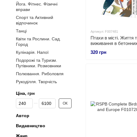
Йога. Фітнес. Фізичні
вправи
Спорт та Активний
відпочинок
Танці
Артикул: F007481
Птахи в місті. Життя 
Квіти та Рослини. Сад.
виживання в бетонни
Город
джунглях
320 грн
Кулінарія. Напої
Подорожі та Туризм.
Путівники. Розмовники
Полювання. Риболовля
Рукоділля. Творчість
Ціна, грн
Від Ціна, грн
До Ціна, грн
ОК
Автор
Видавництво
Жанр