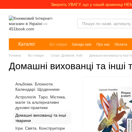
Перейти до основного контенту
Зверніть УВАГУ, що у нашій крамниці НЕ
Каталог
Всі товари
Garage sale
Про нас
Оплата
Головна
Всі товари
Спорт. Дозвілля. Хобі
Домашні вихованці та інші т
Домашні вихованці та інші 
Альбоми. Блокноти.
Календарі. Щоденники
Астрологія. Таро. Містика,
магія та альтернативні
духовні практики
Домашні вихованці та інші
тварини
Ігри. Свята. Конструктори