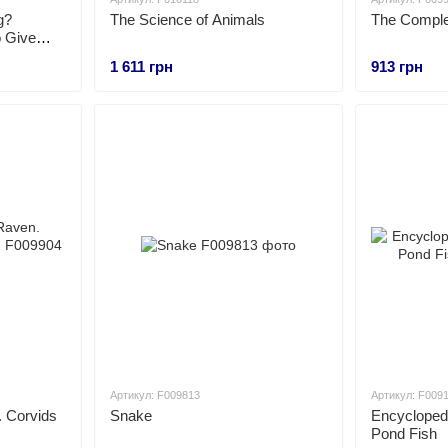
g?
The Science of Animals
The Comple
o Give
1 611 грн
913 грн
Артикул: F009813
Артикул: F009
. Corvids
Snake
Encycloped
Pond Fish