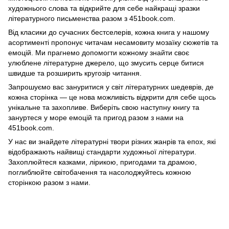
художнього слова та відкрийте для себе найкращі зразки
літературного письменства разом з 451book.com.
Від класики до сучасних бестселерів, кожна книга у нашому
асортименті пропонує читачам несамовиту мозаїку сюжетів та
емоцій. Ми прагнемо допомогти кожному знайти своє
улюблене літературне джерело, що змусить серце битися
швидше та розширить кругозір читання.
Запрошуємо вас зануритися у світ літературних шедеврів, де
кожна сторінка — це нова можливість відкрити для себе щось
унікальне та захопливе. Виберіть свою наступну книгу та
зануртеся у море емоцій та пригод разом з нами на
451book.com.
У нас ви знайдете літературні твори різних жанрів та епох, які
відображають найвищі стандарти художньої літератури.
Захоплюйтеся казками, лірикою, пригодами та драмою,
поглиблюйте світобачення та насолоджуйтесь кожною
сторінкою разом з нами.