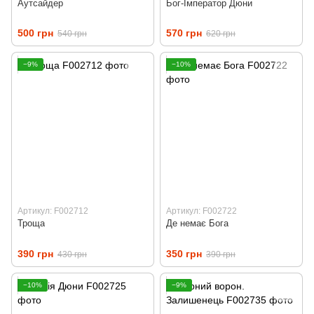
Аутсайдер
Бог-Імператор Дюни
500 грн
570 грн
540 грн
620 грн
−9%
−10%
Артикул: F002712
Артикул: F002722
Троща
Де немає Бога
390 грн
350 грн
430 грн
390 грн
−10%
−9%