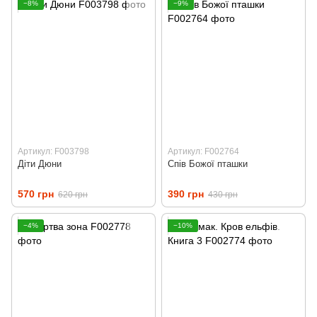
−8%
−9%
Артикул: F003798
Артикул: F002764
Діти Дюни
Спів Божої пташки
570 грн
390 грн
620 грн
430 грн
−4%
−10%