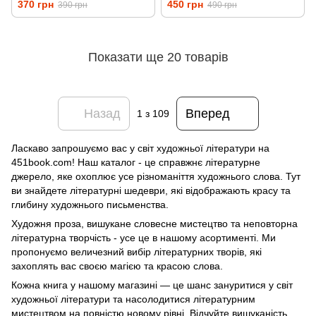
370 грн
450 грн
390 грн
490 грн
Показати ще 20 товарів
Назад
Вперед
1
з 109
Ласкаво запрошуємо вас у світ художньої літератури на
451book.com! Наш каталог - це справжнє літературне
джерело, яке охоплює усе різноманіття художнього слова. Тут
ви знайдете літературні шедеври, які відображають красу та
глибину художнього письменства.
Художня проза, вишукане словесне мистецтво та неповторна
літературна творчість - усе це в нашому асортименті. Ми
пропонуємо величезний вибір літературних творів, які
захоплять вас своєю магією та красою слова.
Кожна книга у нашому магазині — це шанс зануритися у світ
художньої літератури та насолодитися літературним
мистецтвом на повністю новому рівні. Відчуйте вишуканість