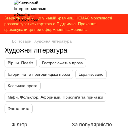
Зверніть УВАГУ, що у нашій крамниці НЕМАЄ можливості
розраховуватись карткою є-Підтримка. Прохання
враховувати це при оформленні замовлень.
Всі товари
Художня література
Художня література
Вірши. Поезія
Гостросюжетна проза
Історична та пригодницька проза
Екранізовано
Класична проза
Міфи. Фольклор. Афоризми. Прислів'я та приказки
Фантастика
Фільтр
За популярністю