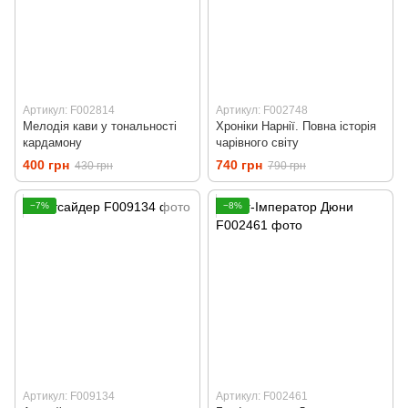
Артикул: F002814
Артикул: F002748
Мелодія кави у тональності
Хроніки Нарнії. Повна історія
кардамону
чарівного світу
400 грн
740 грн
430 грн
790 грн
−7%
−8%
Артикул: F009134
Артикул: F002461