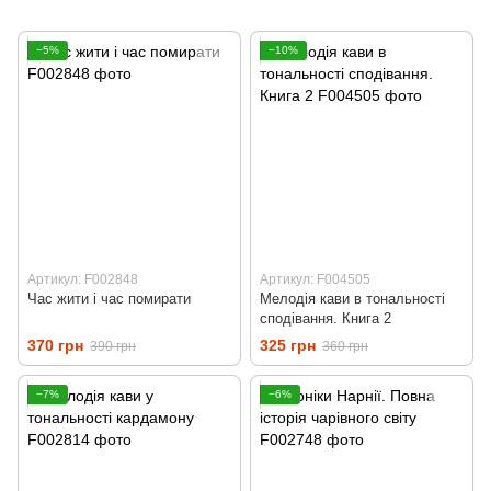
−5%
−10%
Артикул: F002848
Артикул: F004505
Час жити і час помирати
Мелодія кави в тональності
сподівання. Книга 2
370 грн
325 грн
390 грн
360 грн
−7%
−6%