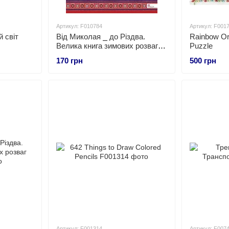
Артикул: F010784
Артикул: F001
 світ
Від Миколая ⎯ до Різдва.
Rainbow Or
Велика книга зимових розваг
Puzzle
(видання 2023 року)
170 грн
500 грн
Артикул: F001314
Артикул: F007