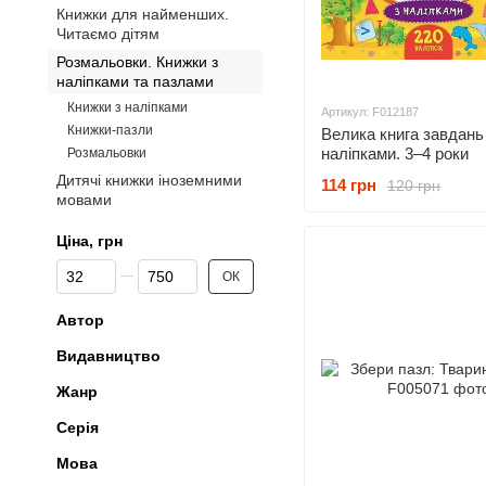
Книжки для найменших.
Читаємо дітям
Розмальовки. Книжки з
наліпками та пазлами
Книжки з наліпками
Артикул: F012187
Книжки-пазли
Велика книга завдань
наліпками. 3–4 роки
Розмальовки
Дитячі книжки іноземними
114 грн
120 грн
мовами
Ціна, грн
Від Ціна, грн
До Ціна, грн
ОК
Автор
Видавництво
Жанр
Серія
Мова