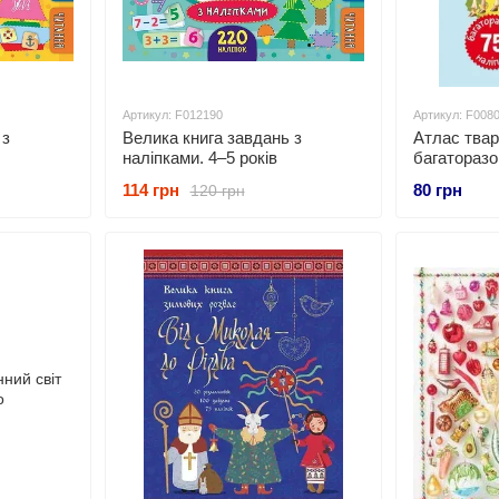
Артикул: F012190
Артикул: F008
 з
Велика книга завдань з
Атлас твар
наліпками. 4–5 років
багаторазо
114 грн
80 грн
120 грн