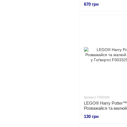
670 грн
Артикул: F003329
LEGO® Harry Potter™
Розважайся та малюй
у Гоґвортсі
130 грн