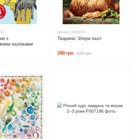
012
Артикул: F005070
ин з
Тварини. Збери пазл
вими наліпками
288 грн
320 грн