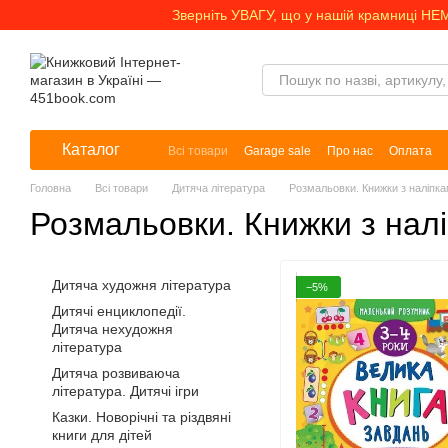
Перейти до основного контенту
Зверніть УВАГУ, що у нашій крамниці НЕ
Каталог
Всі товари
Garage sale
Про нас
Оплата
Головна
Всі товари
Дитяча література
Розмальовки. Книжки з наліпк
Розмальовки. Книжки з нал
Дитяча художня література
−5%
Дитячі енциклопедії.
Дитяча нехудожня
література
Дитяча розвиваюча
література. Дитячі ігри
Казки. Новорічні та різдвяні
книги для дітей