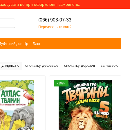
раховувати це при оформленні замовлень.
(066) 903-07-33
Передзвонити вам?
Публічний договір
Блог
опулярністю
спочатку дешевше
спочатку дорожчі
за назвою
−10%