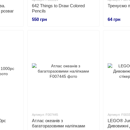
ва.
642 Things to Draw Colored
Тренуємо п
 розваг
Pencils
550 грн
64 грн
Артикул: F007445
Артикул: F003
0pc
Атлас океанів з
LEGO® Jur
багаторазовими наліпками
Дивовижні 