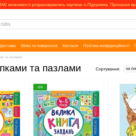
МАЄ можливості розраховуватись карткою є-Підтримка. Прохання в
Доставка
Обмін та повернення
Контакти
Політика конфіденційності
ами та пазлами
іпками та пазлами
за п
Сортування:
−5%