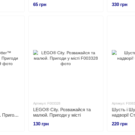
стікер
65 грн
330 грн
Артикул: F003328
Артикул: F008
LEGO® City. Розважайся та
Шусть і Шу
. Пригоди
малюй. Пригоди у місті
надворі! С
130 грн
220 грн