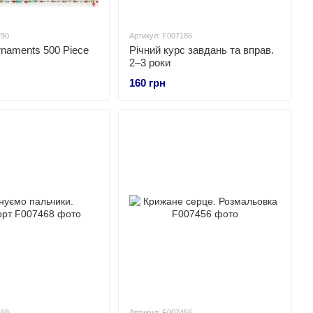
790
Артикул: F007186
naments 500 Piece
Річний курс завдань та вправ.
2–3 роки
160 грн
468
Артикул: F007456