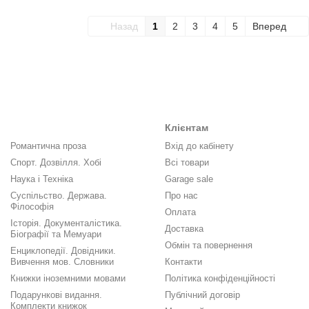
Назад
1
2
3
4
5
Вперед
Клієнтам
Романтична проза
Вхід до кабінету
Спорт. Дозвілля. Хобі
Всі товари
Наука і Техніка
Garage sale
Суспільство. Держава.
Про нас
Філософія
Оплата
Історія. Документалістика.
Доставка
Біографії та Мемуари
Обмін та повернення
Енциклопедії. Довідники.
Вивчення мов. Словники
Контакти
Книжки іноземними мовами
Політика конфіденційності
Подарункові видання.
Публічний договір
Комплекти книжок