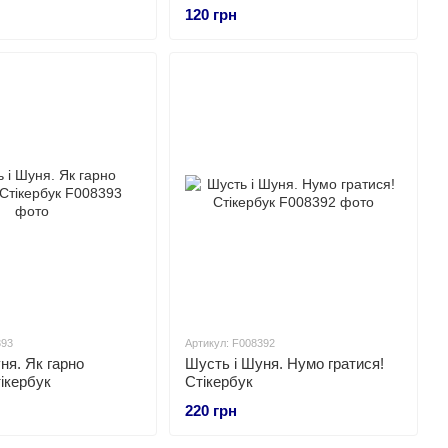
динозаврів
120 грн
393
Артикул: F008392
ня. Як гарно
Шусть і Шуня. Нумо гратися!
тікербук
Стікербук
220 грн