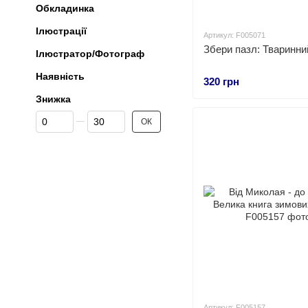
Обкладинка
Ілюстрації
Артикул: F005071
Збери пазл: Тваринний
Ілюстратор/Фотограф
Наявність
320 грн
Знижка
Від Знижка
До Знижка
ОК
Артикул: F005157