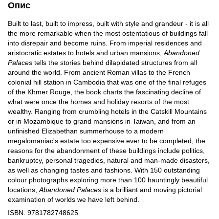
Опис
Built to last, built to impress, built with style and grandeur - it is all
the more remarkable when the most ostentatious of buildings fall
into disrepair and become ruins. From imperial residences and
aristocratic estates to hotels and urban mansions,
Abandoned
Palaces
tells the stories behind dilapidated structures from all
around the world. From ancient Roman villas to the French
colonial hill station in Cambodia that was one of the final refuges
of the Khmer Rouge, the book charts the fascinating decline of
what were once the homes and holiday resorts of the most
wealthy. Ranging from crumbling hotels in the Catskill Mountains
or in Mozambique to grand mansions in Taiwan, and from an
unfinished Elizabethan summerhouse to a modern
megalomaniac's estate too expensive ever to be completed, the
reasons for the abandonment of these buildings include politics,
bankruptcy, personal tragedies, natural and man-made disasters,
as well as changing tastes and fashions. With 150 outstanding
colour photographs exploring more than 100 hauntingly beautiful
locations,
Abandoned Palaces
is a brilliant and moving pictorial
examination of worlds we have left behind.
ISBN: 9781782748625