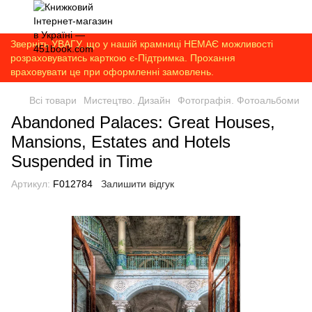
Зверніть УВАГУ, що у нашій крамниці НЕМАЄ можливості
розраховуватись карткою є-Підтримка. Прохання
враховувати це при оформленні замовлень.
Всі товари
Мистецтво. Дизайн
Фотографія. Фотоальбоми
Abandoned Palaces: Great Houses,
Mansions, Estates and Hotels
Suspended in Time
Артикул:
F012784
Залишити відгук