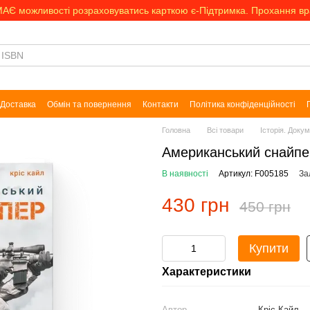
МАЄ можливості розраховуватись карткою є-Підтримка. Прохання в
Доставка
Обмін та повернення
Контакти
Політика конфіденційності
Головна
Всі товари
Історія. Доку
Американський снайпе
В наявності
Артикул: F005185
За
430 грн
450 грн
Купити
Характеристики
Автор
Кріс Кайл