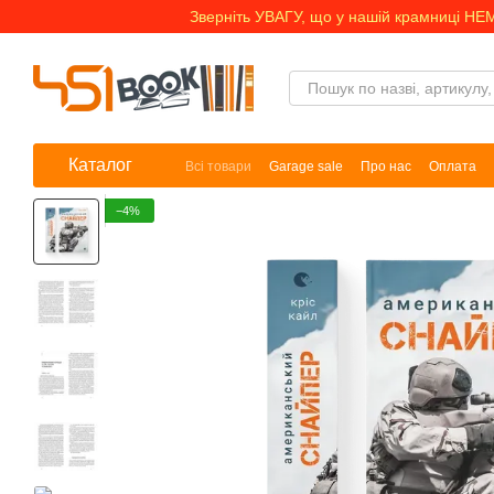
Перейти до основного контенту
Зверніть УВАГУ, що у нашій крамниці НЕ
Каталог
Всі товари
Garage sale
Про нас
Оплата
−4%