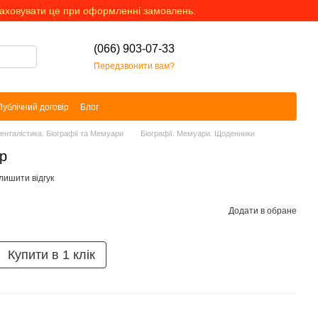
раховувати це при оформленні замовлень.
(066) 903-07-33
Передзвонити вам?
Публічний договір
Блог
менталістика. Біографії та Мемуари
Біографії. Мемуари. Щоденники
р
лишити відгук
Додати в обране
Купити в 1 клік