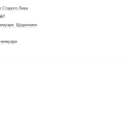
о Старого Лева
567
Мемуари. Щоденники
а мемуари