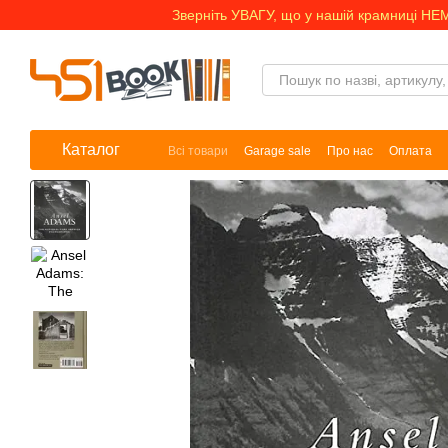
Перейти до основного контенту
Зверніть УВАГУ, що у нашій крамниці НЕ
Каталог
Всі товари
Garage sale
Про нас
Оплата