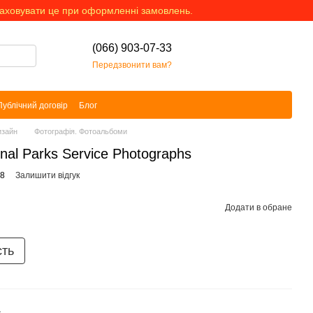
раховувати це при оформленні замовлень.
(066) 903-07-33
Передзвонити вам?
Публічний договір
Блог
изайн
Фотографія. Фотоальбоми
nal Parks Service Photographs
38
Залишити відгук
Додати в обране
сть
s