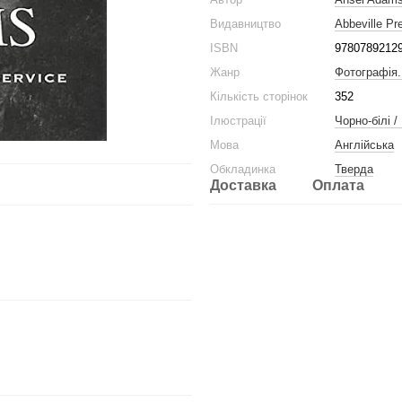
Видавництво
Abbeville Pr
ISBN
9780789212
Жанр
Фотографія
Кількість сторінок
352
Ілюстрації
Чорно-білі /
Мова
Англійська
Обкладинка
Тверда
Доставка
Оплата