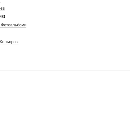
ess
993
. Фотоальбоми
 Кольорові