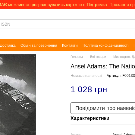
МАЄ можливості розраховуватись карткою є-Підтримка. Прохання в
Доставка
Обмін та повернення
Контакти
Політика конфіденційності
Головна
Всі товари
Мистецтво. Д
Ansel Adams: The Natio
Немає в наявності
Артикул: F0013
1 028 грн
Повідомити про наявні
Характеристики
Автор
Ansel Adam