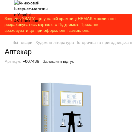
Зверніть УВАГУ, що у нашій крамниці НЕМАЄ можливості
розраховуватись карткою є-Підтримка. Прохання
враховувати це при оформленні замовлень.
Всі товари
Художня література
Історична та пригодницька 
Аптекар
Артикул:
F007436
Залишити відгук