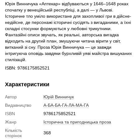
Юрія Винничука «Аптекар» відбуваються у 1646–1648 роках
спочатку у венеційській республіці, а далі — у Львові.
Історичне тло уміло використане для захопливої гри в дійсне-
недійсне, де персонажі історичні сусідять з вигаданими, а їхні
складні стосунки формуються у любовні трикутники.
Фантазійні описи звучать, як реальні, авторська вигадка
відходить на другий план, змушуючи читача вірити у світ,
витканий зі сну. Проза Юрія Вин­ничука — це завжди
інтригуюча оповідь завдяки бурхливій уяві майстра вишуканих
стилізацій.
ISBN: 9786175852521
Характеристики
Автор
Юрій Винничук
Видавництво
А-БА-БА-ГА-ЛА-МА-ГА
ISBN
9786175852521
Жанр
Історична та пригодницька проза
Кількість
368
сторінок