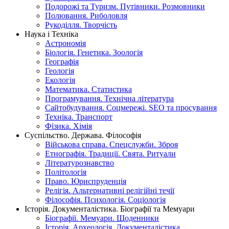
Подорожі та Туризм. Путівники. Розмовники
Полювання. Риболовля
Рукоділля. Творчість
Наука і Техніка
Астрономія
Біологія. Генетика. Зоологія
Географія
Геологія
Екологія
Математика. Статистика
Програмування. Технічна література
Сайтобудування. Соцмережі. SEO та просування
Техніка. Транспорт
Фізика. Хімія
Суспільство. Держава. Філософія
Військова справа. Спецслужби. Зброя
Етнографія. Традиції. Свята. Ритуали
Літературознавство
Політологія
Право. Юриспруденція
Релігія. Альтернативні релігійні течії
Філософія. Психологія. Соціологія
Історія. Документалістика. Біографії та Мемуари
Біографії. Мемуари. Щоденники
Історія. Археологія. Документалістика