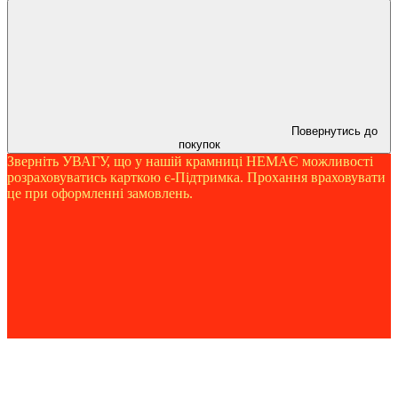
Повернутись до
покупок
Зверніть УВАГУ, що у нашій крамниці НЕМАЄ можливості
розраховуватись карткою є-Підтримка. Прохання враховувати
це при оформленні замовлень.