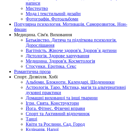
написи
Мистецтво
Мода і текстильний дизайн
Фотографія. Фотоальбоми
Популярна психология. Мотивація. Саморозвиток. Нон-
фікшн
Медицина. Сім'я. Виховання
Батьківство. Дитяча та підліткова психологія.
Дорослішання
Вагітність. Жіноче здоров'я. Здоров`я дитини
Дієтологія. Здорове харчування
Медицина. Здоров'я. Косметологія
Стосунки. Еротика. Секс
Романтична проза
Спорт. Дозвілля. Хобі
Альбоми. Блокноти. Календарі. Щоденники
Астрологія. Таро. Містика, магія та альтернативні
духовні практики
Домашні вихованці та інші тварини
Ігри. Свята. Конструктори
Йога. Фітнес. Фізичні вправи
Спорт та Активний відпочинок
Танці
Квіти та Рослини. Сад. Город
Кулінарія. Напої