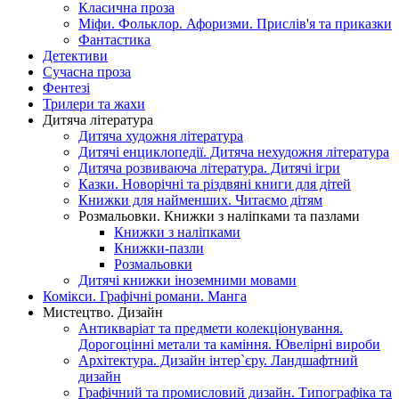
Класична проза
Міфи. Фольклор. Афоризми. Прислів'я та приказки
Фантастика
Детективи
Сучасна проза
Фентезі
Трилери та жахи
Дитяча література
Дитяча художня література
Дитячі енциклопедії. Дитяча нехудожня література
Дитяча розвиваюча література. Дитячі ігри
Казки. Новорічні та різдвяні книги для дітей
Книжки для найменших. Читаємо дітям
Розмальовки. Книжки з наліпками та пазлами
Книжки з наліпками
Книжки-пазли
Розмальовки
Дитячі книжки іноземними мовами
Комікси. Графічні романи. Манга
Мистецтво. Дизайн
Антикваріат та предмети колекціонування.
Дорогоцінні метали та каміння. Ювелірні вироби
Архітектура. Дизайн інтер`єру. Ландшафтний
дизайн
Графічний та промисловий дизайн. Типографіка та