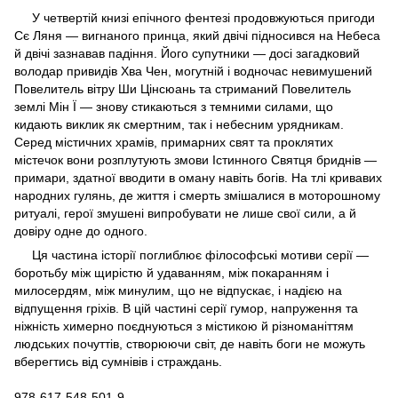
У четвертій книзі епічного фентезі продовжуються пригоди
Сє Ляня — вигнаного принца, який двічі підносився на Небеса
й двічі зазнавав падіння. Його супутники — досі загадковий
володар привидів Хва Чен, могутній і водночас невимушений
Повелитель вітру Ши Цінсюань та стриманий Повелитель
землі Мін Ї — знову стикаються з темними силами, що
кидають виклик як смертним, так і небесним урядникам.
Серед містичних храмів, примарних свят та проклятих
містечок вони розплутують змови Істинного Святця бриднів —
примари, здатної вводити в оману навіть богів. На тлі кривавих
народних гулянь, де життя і смерть змішалися в моторошному
ритуалі, герої змушені випробувати не лише свої сили, а й
довіру одне до одного.
Ця частина історії поглиблює філософські мотиви серії —
боротьбу між щирістю й удаванням, між покаранням і
милосердям, між минулим, що не відпускає, і надією на
відпущення гріхів. В цій частині серії гумор, напруження та
ніжність химерно поєднуються з містикою й різноманіттям
людських почуттів, створюючи світ, де навіть боги не можуть
вберегтись від сумнівів і страждань.
978-617-548-501-9