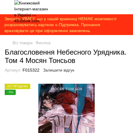
Зверніть УВАГУ, що у нашій крамниці НЕМАЄ можливості
розраховуватись карткою є-Підтримка. Прохання
враховувати це при оформленні замовлень.
Всі товари
Фентезі
Благословення Небесного Урядника.
Том 4 Мосян Тонсьов
Артикул:
F015322
Залишити відгук
ХІТ ПРОДАЖУ
−5%