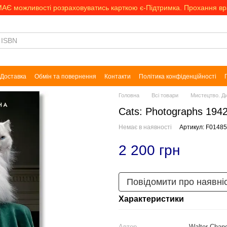
МАЄ можливості розраховуватись карткою є-Підтримка. Прохання в
Доставка
Обмін та повернення
Контакти
Політика конфіденційності
Головна
Всі товари
Мистецтво. Д
Cats: Photographs 1942
Немає в наявності
Артикул: F0148
2 200 грн
Повідомити про наявні
Характеристики
Автор
Walter Chan