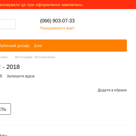
раховувати це при оформленні замовлень.
(066) 903-07-33
Передзвонити вам?
Публічний договір
Блог
изайн
Фотографія. Фотоальбоми
 - 2018
55
Залишити відгук
Додати в обране
сть
doha