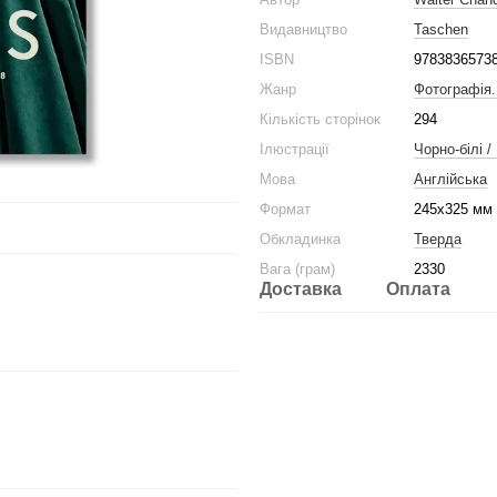
Видавництво
Taschen
ISBN
9783836573
Жанр
Фотографія
Кількість сторінок
294
Ілюстрації
Чорно-білі /
Мова
Англійська
Формат
245x325 мм
Обкладинка
Тверда
Вага (грам)
2330
Доставка
Оплата