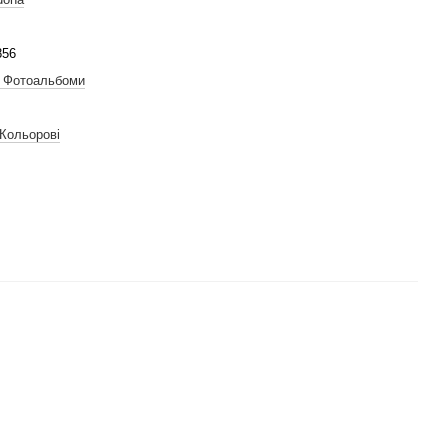
856
. Фотоальбоми
 Кольорові