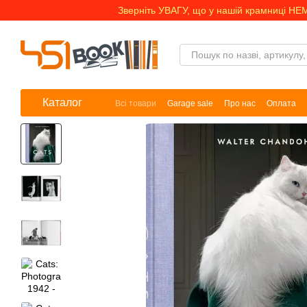
Перейти до основного контенту
Зверніть УВАГУ, що у нашій крамниці НЕ
Каталог
Всі товари
Garage sale
Про нас
Оплата