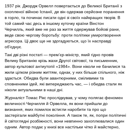
1937 рік. Джордж Орвелл повертається до Великої Британії з
охопленої війною Іспанії, де він одержав серйозне поранення
в горло, та починає писати одні зі своїх найкращих творів. В
той самий час десь в іншому куточку країни Вінстон
Черчилль, який вже не раз за життя одержував бойові рани,
веде свою чергову боротьбу: проти політики умиротворення
агресора. Ці двоє ще не здогадуються, що їх насправді
об’єднує.
Такі дві різні постаті — прем’єр-міністр, який гідно провів
Велику Британію крізь жахи Другої світової, та письменник,
автор культової антиутопії «1984». Вони ніколи не бачилися та
жили цілком різним життям, однак, у них більше спільного, ніж
здається. Обидва були авантюрними, сміливими та
сповненими ідей, які випереджають час, — і обидва стали як
ніколи актуальними в наші дні.
Журналіст Томас Рікс прослідкував, у чому полягає феномен
величності Черчилля й Орвелла, як вони прийшли до
визнання, яких помилок встигли наробити та про що
застерігали майбутні покоління. А також те, як, попри політичні
й світоглядні розбіжності, вони невпинно захоплювалися один
одним. Автор подає у книзі все настільки чітко й майстерно,