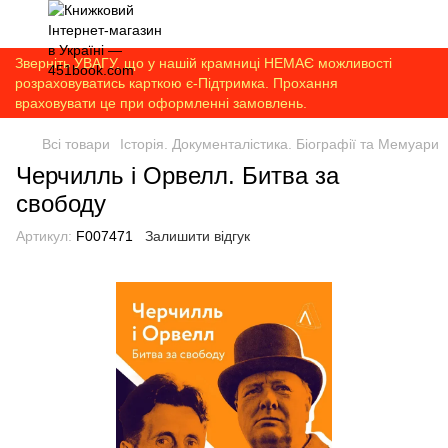
Зверніть УВАГУ, що у нашій крамниці НЕМАЄ можливості
розраховуватись карткою є-Підтримка. Прохання
враховувати це при оформленні замовлень.
Всі товари
Історія. Документалістика. Біографії та Мемуари
Черчилль і Орвелл. Битва за
свободу
Артикул:
F007471
Залишити відгук