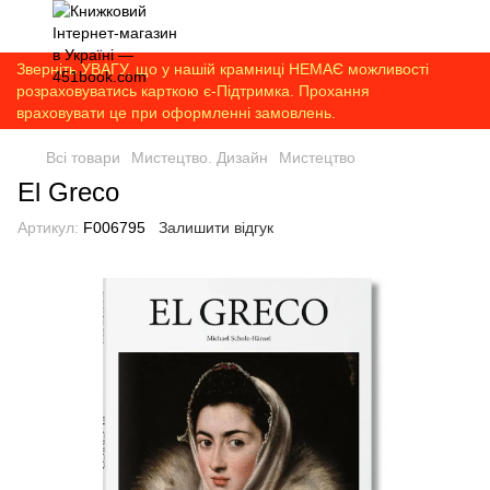
Зверніть УВАГУ, що у нашій крамниці НЕМАЄ можливості
розраховуватись карткою є-Підтримка. Прохання
враховувати це при оформленні замовлень.
Всі товари
Мистецтво. Дизайн
Мистецтво
El Greco
Артикул:
F006795
Залишити відгук