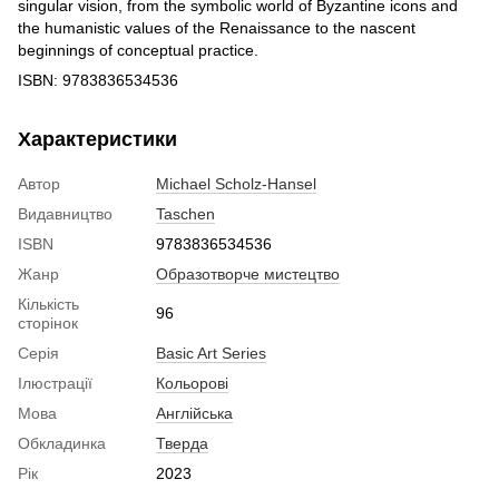
singular vision, from the symbolic world of Byzantine icons and
the humanistic values of the Renaissance to the nascent
beginnings of conceptual practice.
ISBN: 9783836534536
Характеристики
Автор
Michael Scholz-Hansel
Видавництво
Taschen
ISBN
9783836534536
Жанр
Образотворче мистецтво
Кількість
96
сторінок
Серія
Basic Art Series
Ілюстрації
Кольорові
Мова
Англійська
Обкладинка
Тверда
Рік
2023