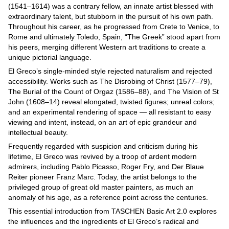
(1541­–1614) was a contrary fellow, an innate artist blessed with
extraordinary talent, but stubborn in the pursuit of his own path.
Throughout his career, as he progressed from Crete to Venice, to
Rome and ultimately Toledo, Spain, “The Greek” stood apart from
his peers, merging different Western art traditions to create a
unique pictorial language.
El Greco’s single-minded style rejected naturalism and rejected
accessibility. Works such as The Disrobing of Christ (1577–79),
The Burial of the Count of Orgaz (1586–88), and The Vision of St
John (1608–14) reveal elongated, twisted figures; unreal colors;
and an experimental rendering of space ― all resistant to easy
viewing and intent, instead, on an art of epic grandeur and
intellectual beauty.
Frequently regarded with suspicion and criticism during his
lifetime, El Greco was revived by a troop of ardent modern
admirers, including Pablo Picasso, Roger Fry, and Der Blaue
Reiter pioneer Franz Marc. Today, the artist belongs to the
privileged group of great old master painters, as much an
anomaly of his age, as a reference point across the centuries.
This essential introduction from TASCHEN Basic Art 2.0 explores
the influences and the ingredients of El Greco’s radical and