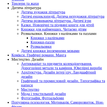
Трилери та жахи
Дитяча література
Дитяча художня література
Дитячі енциклопедії. Дитяча нехудожня література
Дитяча розвиваюча література. Дитячі ігри
Казки. Новорічні та різдвяні книги для дітей
Книжки для найменших. Читаємо дітям
Розмальовки. Книжки з наліпками та пазлами
Книжки з наліпками
Книжки-пазли
Розмальовки
Дитячі книжки іноземними мовами
Комікси. Графічні романи. Манга
Мистецтво. Дизайн
Антикваріат та предмети колекціонування.
Дорогоцінні метали та каміння. Ювелірні вироби
Архітектура. Дизайн інтер`єру. Ландшафтний
дизайн
Графічний та промисловий дизайн. Типографіка та
написи
Мистецтво
Мода і текстильний дизайн
Фотографія. Фотоальбоми
Популярна психология. Мотивація. Саморозвиток. Нон-
фікшн