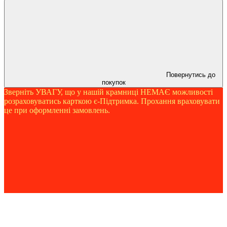
Повернутись до
покупок
Зверніть УВАГУ, що у нашій крамниці НЕМАЄ можливості
розраховуватись карткою є-Підтримка. Прохання враховувати
це при оформленні замовлень.