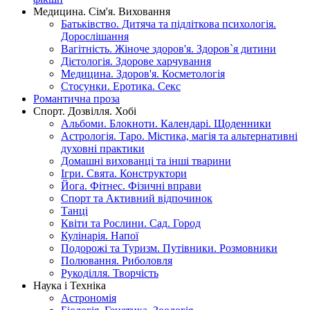
Медицина. Сім'я. Виховання
Батьківство. Дитяча та підліткова психологія.
Дорослішання
Вагітність. Жіноче здоров'я. Здоров`я дитини
Дієтологія. Здорове харчування
Медицина. Здоров'я. Косметологія
Стосунки. Еротика. Секс
Романтична проза
Спорт. Дозвілля. Хобі
Альбоми. Блокноти. Календарі. Щоденники
Астрологія. Таро. Містика, магія та альтернативні
духовні практики
Домашні вихованці та інші тварини
Ігри. Свята. Конструктори
Йога. Фітнес. Фізичні вправи
Спорт та Активний відпочинок
Танці
Квіти та Рослини. Сад. Город
Кулінарія. Напої
Подорожі та Туризм. Путівники. Розмовники
Полювання. Риболовля
Рукоділля. Творчість
Наука і Техніка
Астрономія