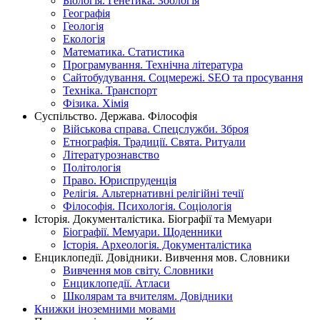
Біологія. Генетика. Зоологія
Географія
Геологія
Екологія
Математика. Статистика
Програмування. Технічна література
Сайтобудування. Соцмережі. SEO та просування
Техніка. Транспорт
Фізика. Хімія
Суспільство. Держава. Філософія
Військова справа. Спецслужби. Зброя
Етнографія. Традиції. Свята. Ритуали
Літературознавство
Політологія
Право. Юриспруденція
Релігія. Альтернативні релігійні течії
Філософія. Психологія. Соціологія
Історія. Документалістика. Біографії та Мемуари
Біографії. Мемуари. Щоденники
Історія. Археологія. Документалістика
Енциклопедії. Довідники. Вивчення мов. Словники
Вивчення мов світу. Словники
Енциклопедії. Атласи
Школярам та вчителям. Довідники
Книжки іноземними мовами