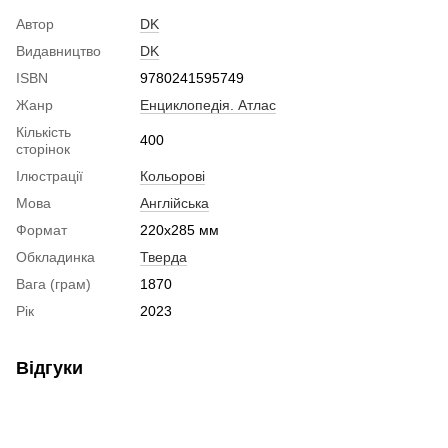
Автор
DK
Видавництво
DK
ISBN
9780241595749
Жанр
Енциклопедія. Атлас
Кількість
400
сторінок
Ілюстрації
Кольорові
Мова
Англійська
Формат
220x285 мм
Обкладинка
Тверда
Вага (грам)
1870
Рік
2023
Відгуки