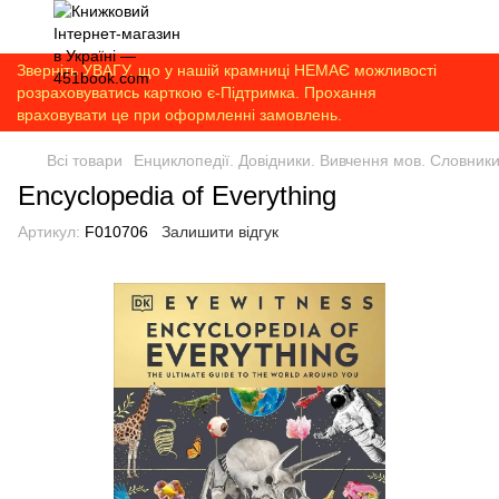
Зверніть УВАГУ, що у нашій крамниці НЕМАЄ можливості
розраховуватись карткою є-Підтримка. Прохання
враховувати це при оформленні замовлень.
Всі товари
Енциклопедії. Довідники. Вивчення мов. Словник
Encyclopedia of Everything
Артикул:
F010706
Залишити відгук