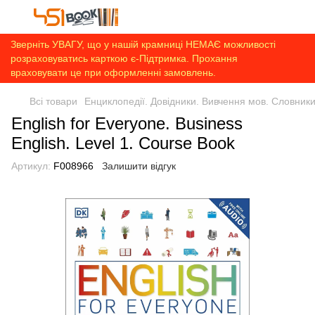
Зверніть УВАГУ, що у нашій крамниці НЕМАЄ можливості
розраховуватись карткою є-Підтримка. Прохання
враховувати це при оформленні замовлень.
Всі товари
Енциклопедії. Довідники. Вивчення мов. Словник
English for Everyone. Business
English. Level 1. Course Book
Артикул:
F008966
Залишити відгук