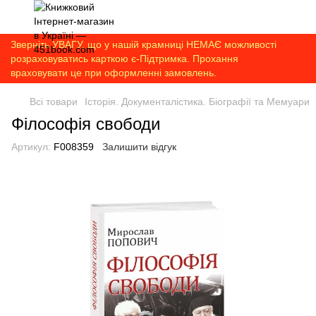
Зверніть УВАГУ, що у нашій крамниці НЕМАЄ можливості
розраховуватись карткою є-Підтримка. Прохання
враховувати це при оформленні замовлень.
Всі товари
Історія. Документалістика. Біографії та Мемуари
Філософія свободи
Артикул:
F008359
Залишити відгук