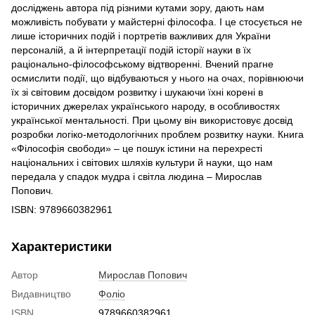
досліджень автора під різними кутами зору, дають нам
можливість побувати у майстерні філософа. І це стосується не
лише історичних подій і портретів важливих для України
персоналій, а й інтерпретації подій історії науки в їх
раціонально-філософському відтворенні. Вчений прагне
осмислити події, що відбуваються у нього на очах, порівнюючи
їх зі світовим досвідом розвитку і шукаючи їхні корені в
історичних джерелах українського народу, в особливостях
української ментальності. При цьому він використовує досвід
розробки логіко-методологічних проблем розвитку науки. Книга
«Філософія свободи» – це пошук істини на перехресті
національних і світових шляхів культури й науки, що нам
передала у спадок мудра і світла людина – Мирослав
Попович.
ISBN: 9789660382961
Характеристики
Автор
Мирослав Попович
Видавництво
Фоліо
ISBN
9789660382961