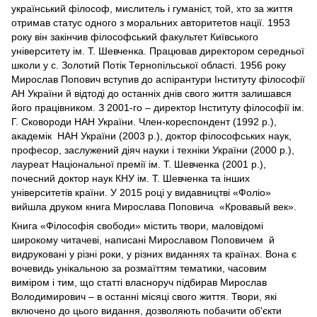
український філософ, мислитель і гуманіст, той, хто за життя
отримав статус одного з моральних авторитетов нації. 1953
року він закінчив філософський факультет Київського
університету ім. Т. Шевченка. Працював директором середньої
школи у с. Золотий Потік Тернопільської області. 1956 року
Мирослав Попович вступив до аспірантури Інституту філософії
АН України й відтоді до останніх днів свого життя залишався
його працівником. З 2001-го – директор Інституту філософії ім.
Г. Сковороди НАН України. Член-кореспондент (1992 р.),
академік НАН України (2003 р.), доктор філософських наук,
професор, заслужений діяч науки і техніки України (2000 р.),
лауреат Національної премії ім. Т. Шевченка (2001 р.),
почесний доктор наук КНУ ім. Т. Шевченка та інших
університетів країни. У 2015 році у видавництві «Фоліо»
вийшла друком книга Мирослава Поповича «Кровавый век».
Книга «Філософія свободи» містить твори, маловідомі
широкому читачеві, написані Мирославом Поповичем й
видруковані у різні роки, у різних виданнях та країнах. Вона є
вочевидь унікальною за розмаїттям тематики, часовим
виміром і тим, що статті власноруч підбирав Мирослав
Володимирович – в останні місяці свого життя. Твори, які
включено до цього видання, дозволяють побачити об'єкти