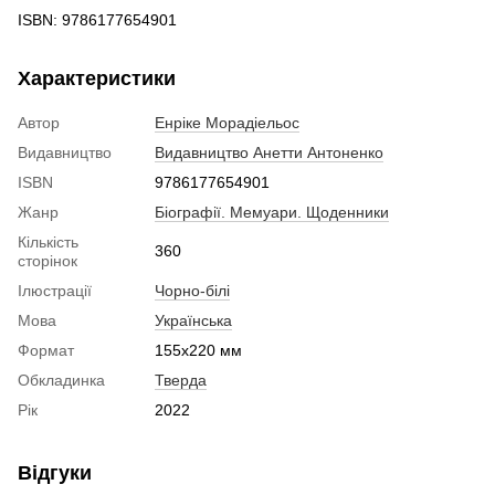
ISBN: 9786177654901
Характеристики
Автор
Енріке Морадіельос
Видавництво
Видавництво Анетти Антоненко
ISBN
9786177654901
Жанр
Біографії. Мемуари. Щоденники
Кількість
360
сторінок
Ілюстрації
Чорно-білі
Мова
Українська
Формат
155x220 мм
Обкладинка
Тверда
Рік
2022
Відгуки