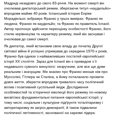
Мадриді незадовго до свого 83-річчя. На момент смерті він
очолював диктаторський режим, зберігаючи титул «каудильйо»
впродовж майже 40 років. Іспанський історик Енріке
Морадіельос зображує Франко у трьох вимірах: Франко як
людина; Франко як каудильйо; та Франко як правитель Іспанії.
Автор пропонує здійснити переоцінку особистості Франко, його
стилю керівництва та характеру режиму, який він заснував і
очолював до самої смерті.
Як диктатор, який встановив свою владу до початку Другої
світової війни й успішно утримував до середини 1970-х років,
Франко був однією з найважливіших постатей європейської
історії ХХ століття. Зараз для Іспанії він є привидом з її
недавнього сумного минулого: незручним, але все ще дуже
реальним і значущим. Ми знаємо про Франко менше ніж про
Муссоліні, Гітлера чи Сталіна, а йому поталанило прожити
довге життя, зберегти впродовж тривалого часу політичний
вплив і позитивний суспільний імідж. Дослідження
особливостей та історичної еволюції його режиму по-новому
висвітлює фундаментальні питання європейської історії, у
тому числі, соціальне і культурне підґрунтя тоталітаризму і
авторитаризму як загроз демократії, й також підвалини
політичної легітимності, заснованої на харизмі лідера.