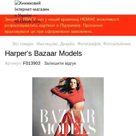
Зверніть УВАГУ, що у нашій крамниці НЕМАЄ можливості
розраховуватись карткою є-Підтримка. Прохання
враховувати це при оформленні замовлень.
Всі товари
Мистецтво. Дизайн
Фотографія. Фотоальбоми
Harper's Bazaar Models
Артикул:
F013903
Залишити відгук