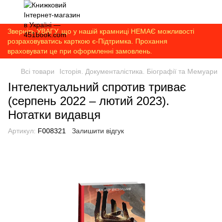
Зверніть УВАГУ, що у нашій крамниці НЕМАЄ можливості
розраховуватись карткою є-Підтримка. Прохання
враховувати це при оформленні замовлень.
Всі товари
Історія. Документалістика. Біографії та Мемуари
Інтелектуальний спротив триває
(серпень 2022 – лютий 2023).
Нотатки видавця
Артикул:
F008321
Залишити відгук