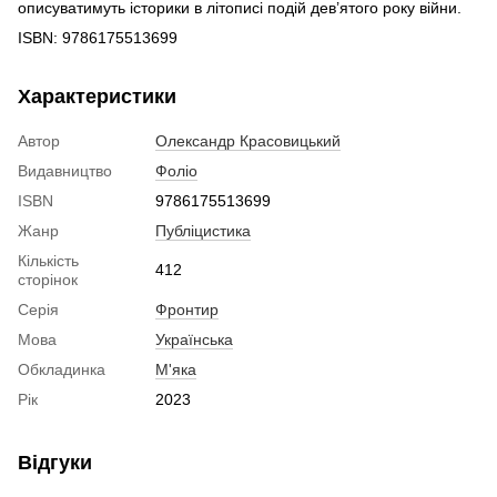
описуватимуть історики в літописі подій дев’ятого року війни.
ISBN: 9786175513699
Характеристики
Автор
Олександр Красовицький
Видавництво
Фоліо
ISBN
9786175513699
Жанр
Публіцистика
Кількість
412
сторінок
Серія
Фронтир
Мова
Українська
Обкладинка
М'яка
Рік
2023
Відгуки