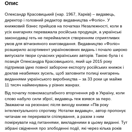
Опис
Олександр Красовицький (нар. 1967, Харків) – видавець,
директор і головний редактор видавництва «Фоліо». У
книжковий бізнес прийшов на початках Незалежності, коли в
усіх книгарнях переважала російська продукція, а українські
законодавці геть не переймалися створенням сприятливих
умов для вітчизняного книговидання. Видавництво «Фоліо»
розширило асортимент україномовних видань і почало широко
випускати твори сучасних українських авторів. Такою була і є
позиція Олександра Красовицького, який ще 2015 року
підтримав ідею повної заборони експорту російських книжок і
доклав неабияких зусиль, щоб заповнити полиці книгарень
виданнями українського виробництва – за 33 роки це майже
11 тисяч найменувань у різних жанрах.
Від початку повномасштабного вторгнення рф в Україну, коли
слово набуло сили зброї, видавець теж взявся за перо.
Зважаючи на резонанс після виходу книжки «Пів року
інтелектуального спротиву. Нотатки видавця», автор пропонує
читачам не переривати спілкування, а разом з ним
поміркувати над питаннями, викладеними в цьому виданні. Тут
зібрані свідчення про злободенні події, які через кілька років